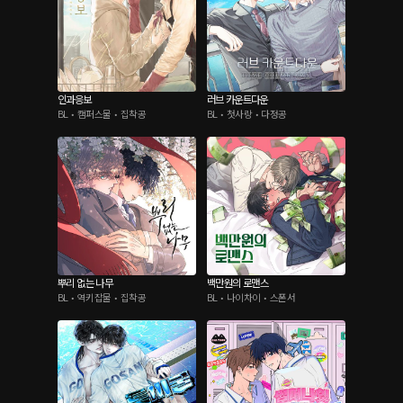
인과응보
러브 카운트다운
BL • 캠퍼스물 • 집착공
BL • 첫사랑 • 다정공
뿌리 없는 나무
백만원의 로맨스
BL • 역키잡물 • 집착공
BL • 나이차이 • 스폰서