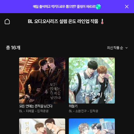
매일 출석하고 럭키드로우 뽑으면? 플링이 와르르!
BL 오디오시리즈 설렘 온도 라인업 작품 🌡️
총 16개
최신 작품 순
모든 연애는 흔적을 남긴다
하절기
BL • 피폐물 • 집착광공
BL • 소꿉친구 • 집착공