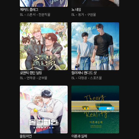
체커드 플래그
노 네임
BL • 스폰서 • 전문직물
BL • 동거 • 구원물
로맨틱 캡틴 달링
컬러제닉 캔디드 샷
BL • 연하공 • 군부물
BL • 다정공 • 스포츠물
올림피언
이론과 실제