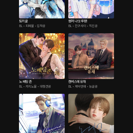
토끼굴
썸머 나잇 루팡!
BL • 피폐물 • 집착공
BL • 친구사이 • 직진공
노 베팅 존
캔버스에 유채
BL • 카지노물 • 대형견공
BL • 계약연애 • 능글공