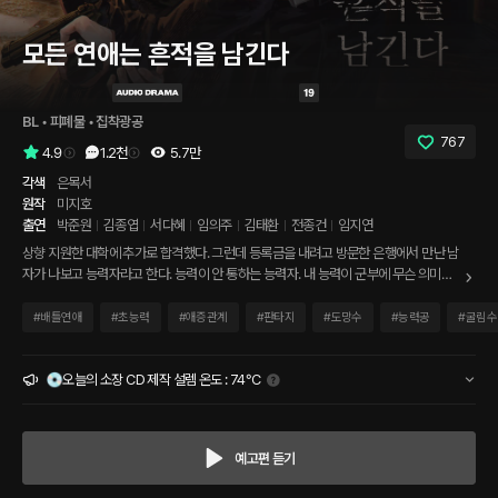
모든 연애는 흔적을 남긴다
BL
 • 
피폐물
 • 
집착광공
767
4.9
1.2천
5.7만
각색
은목서
원작
미지호
출연
박준원
김종엽
서다혜
임의주
김태환
전종건
임지연
상향 지원한 대학에 추가로 합격했다. 그런데 등록금을 내려고 방문한 은행에서 만난 남
자가 나보고 능력자라고 한다. 능력이 안 통하는 능력자. 내 능력이 군부에 무슨 의미가
있는지 모르겠지만, 나는 능력자 집단 S.E.에 소속되었다. 갑자기 낯선 장소에 끌려와 부
당한 취급을 받는 내게 유일하게 손을 내밀어 준 사람은... “의진아, 내 이름은 알아?” “정
#
배틀연애
#
초능력
#
애증관계
#
판타지
#
도망수
#
능력공
#
굴림수
해경…….” * 정해경(공) 역 : 박준원 김의진(수) 역 : 김종엽 백소장 역 : 서다혜 중건 역 :
임의주 해경부 역 외 : 김태환 의진부 역 외 : 전종건 해경모 역 외 : 임지연 일러스트 : 표격
* 저작권법 보호를 받는 (주)플링캐스트의 본 작품을 무단 녹화하거나 불법게재 및
💿오늘의 소장 CD 제작 설렘 온도 : 74°C
판매 시 저작권 침해, 재산권 침해 등의 항목으로 손해배상 청구를 포함한 법적 제재를
받을 수 있습니다.
예고편 듣기