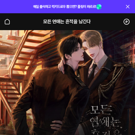
매일 출석하고 럭키드로우 뽑으면? 플링이 와르르!
모든 연애는 흔적을 남긴다