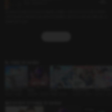
53플링
41분
•
2026.02.14
보고타에서 커피를 마시며 성당과 박물관을 구경했다. 그러다 갑자기 비가 내려 크레이프
가게에 들어갔다. 해변에서는 돌고래 투어에 참여했다. 파란 바다의 파란 돌고래를 보자, 또
정해경 생각이 났다.
더보기
BL 작품을 만나보세요!
러브 카운트다운
웻샌드
토끼굴
백만원의 로맨스
썸머 나잇 루팡!
첫사랑 • 다정공
삼각관계 • 다공일수
피폐물 • 집착공
나이차이 • 스폰서
친구사이 • 직
출연성우들의 인기작품을 만나보세요!