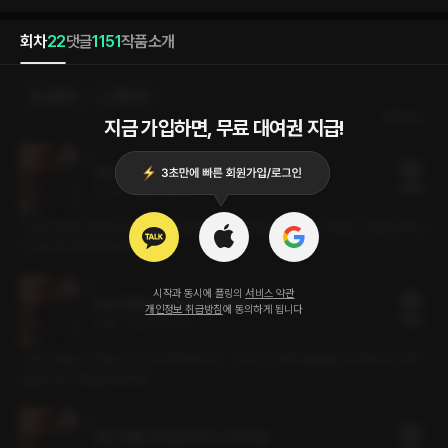
회차
22
댓글
1151
작품소개
선물하기
선택소장
최신순
지금 가입하면, 무료 대여권 지급!
모든 연애는 흔적을 남긴다 플링캐스트
34플링
57분
•
2026.02.25
<모든 연애는 흔적을 남긴다> 에서 정해경과 김의진을 연기해주신 박준원, 김종엽 성우님
의 녹음 후기를 들어보세요!
시작과 동시에 플링의
서비스 약관
모든 연애는 흔적을 남긴다 NG 컷
개인정보 취급방침
에 동의하게 됩니다
12플링
19분
•
2026.02.25
<모든 연애는 흔적을 남긴다>의 해경과 의진, 그리고 그 주변 인물들을 연기해 주신 성우
님들의 NG 컷들을 모았어요.
모든 연애는 흔적을 남긴다 : 20화 (완)