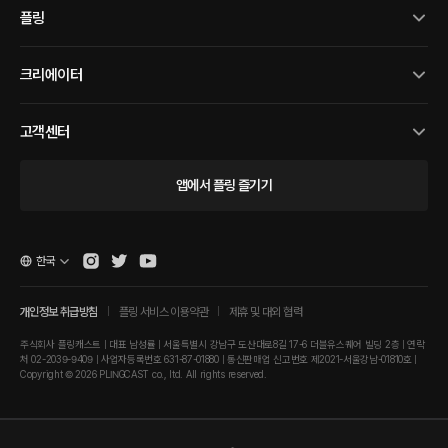
플링
크리에이터
고객센터
앱에서 플링 즐기기
한국
개인정보 취급방침
플링 서비스 이용약관
제휴 및 대외 협력
주식회사 플링캐스트 | 대표 남성률 | 서울특별시 강남구 도산대로8길 17-6 더블유스퀘어 빌딩 2층 | 연락
처 02-2039-9409 | 사업자등록번호 631-87-01880 | 통신판매업 신고번호 제2021-서울강남-01810호 |
Copyright © 2026 PLINGCAST co., ltd. All rights reserved.