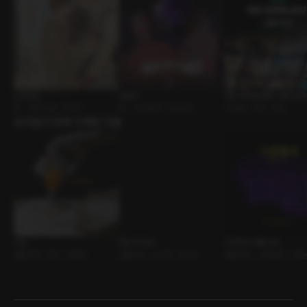
인과응보
웻샌드
백만 축하해 플링! : 협회 성
BL • 캠퍼스물 • 집착공
BL • 삼각관계 • 다공일수
ASMR • 백만 • 축전
유저들이 함께 구매한 작품
키친
햄스터 효과
극장에서 대표님과
롤플레잉 • 연인 • 초콜릿
롤플레잉 • 남사친 • 수의사
롤플레잉 • 사내연애 • 다정