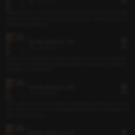
25플링
19분
•
2026.02.25
해경의 친누나 결혼식. 식이 진행되던 중 서버가 실수로 와인을 내 옷에 쏟았다. 급한 대로
화장실로 가 셔츠를 닦았지만 셔츠가 젖어서 속살이 다 비쳤다. 그때, 해경이 날 신부 대기
실로 데려가더니 말했다. '벗어'
모든 연애는 흔적을 남긴다 : 19화
31플링
23분
•
2026.02.21
꿈을 꿨다. 남미의 찬란한 태양, 낯선 사람들이 가득한 길거리. 그러다 낯익은 신발이 보였
다. 신발의 주인과 눈을 마주치는 순간 눈을 떴다. 황급히 주변을 둘러보니 익숙한 풍경이
다. 정해경이 있는 '우리' 집이었다.
모든 연애는 흔적을 남긴다 : 18화
62플링
47분
•
2026.02.18
새벽에 더위에 눈을 떴다. 의진이는 내 옆에서 가쁜 숨을 몰아쉬며 잠들어 있었다. 의진이의
몸이 뜨거웠다. "추워" 의진이의 이 말의 뜻을 알았다. 한여름에 춥다는 건 안아달라는 뜻이
었다. 그러니까, 넣어 달라고.
모든 연애는 흔적을 남긴다 : 17화