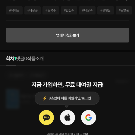
당이 엉망이 된다. 절망하던 도중, 아람은 흙더미 속에서 사람을 발견하고 돌보아주기 시
작한다. 이윽고 눈을 뜬 남자. 자신이 누구인지 어째서 산사태에 파묻혔는지 기억하지 못
#
떡대공
#
다정공
#
능력수
#
헌신수
#
다정수
#
쌍방물
#
동양풍
한다. 아람은 정체 모를 남자에게 강쇠라 이름 붙여주고 함께 일하며 친분을 쌓는다. “네
가 내 아래에서.” “?” “내 자지를 빨아.” “!” 기억이 없는 강쇠와 외로운 아람. 두 사람은
올해 가을을 어떻게 보내게 될까?
앱에서 첫화보기
회차
1
댓글
0
작품소개
선물하기
카트담기
최신순
지금 가입하면, 무료 대여권 지급!
가을비는 떡비
4.6MB
•
2024.01.15
시작과 동시에 플링의
서비스 약관