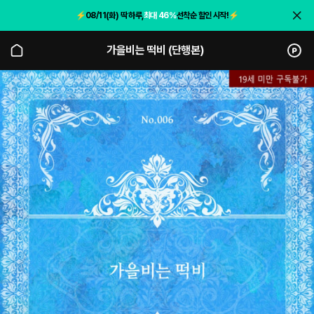
⚡️
08/11(화) 딱 하루,
최대 46%
선착순 할인 시작!
⚡️
가을비는 떡비 (단행본)