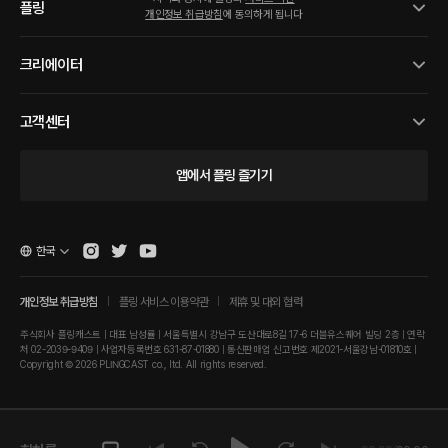
플링
개인정보 취급방침
에 동의하게 됩니다
크리에이터
고객센터
앱에서 플링 즐기기
한국
개인정보 취급방침
플링 서비스 이용약관
제휴 및 대외 협력
주식회사 플링캐스트 | 대표 남성률 | 서울특별시 강남구 도산대로8길 17-6 더블유스퀘어 빌딩 2층 | 연락
처 02-2039-9409 | 사업자등록번호 631-87-01880 | 통신판매업 신고번호 제2021-서울강남-01810호 |
Copyright © 2026 PLINGCAST co., ltd. All rights reserved.