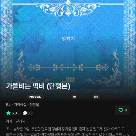
가을비는 떡비 (단행본)
BL
 • 
기억상실
 • 
잔잔물
0
5.0
0
작가
밀키지
초보 농사꾼 아람, 유일한 혈육인 형님이 장가를 들며 혼자 논을 일구게 된다. 아무도 도
와주는 이 없이 논일을 하며 하루하루가 버거운데 엎친 데 덮친 격으로 산사태로 인해 마