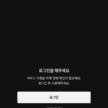
같이 있어줘, 조금만
롤플레잉
 • 
TS
 • 
여공&남수
716
5.0
9
9.4만
외로운 시간에 옆에 누가 있었으면 좋겠어, 그게 너였으면 더 좋을 것 같아. 같이 재미있
게 놀아보자. 아무도 모르게 말이야.
연가민
팔로우
팔로워 4,835명
로그인을 해주세요
서비스 이용을 위해 연령 확인이 필요해요.

로그인 후 이용해주세요.
예고편 듣기
로그인
회차
80
댓글
9
작품소개