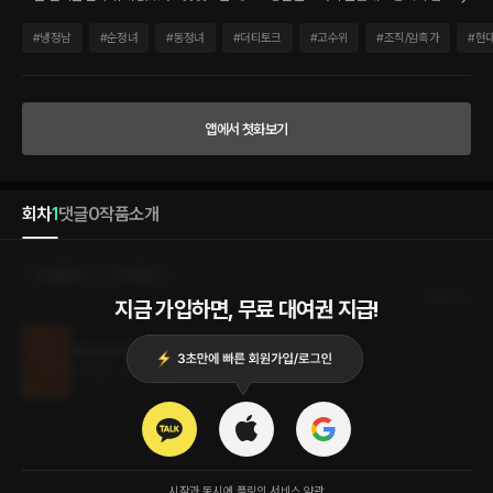
엔 나른한 웃음이 번졌다. 이번엔 그의 눈도 함께 웃고 있었다. 탐내던 먹잇감이 제 손에
들어온 게 기쁜 건지도 모르겠다. 그는 단단한 턱을 움직여 가볍게 고개를 끄덕였다. 그
#
냉정남
#
순정녀
#
동정녀
#
더티토크
#
고수위
#
조직/암흑가
#
현
러고는 소파에 앉아 셔츠의 단추를 느슨하게 풀며, 그녀가 옷을 하나씩 벗어 나가는 걸
흔들림 없는 시선으로 지켜보았다. 떨고 싶지 않았는데, 저를 집어삼킬 것 같은 그 시선
에 긴장이 되어 옷을 벗는 손이 저절로 떨렸다.
앱에서 첫화보기
회차
1
댓글
0
작품소개
선물하기
카트담기
최신순
지금 가입하면, 무료 대여권 지급!
개새끼에게 물리면
4.5MB
•
2023.12.19
시작과 동시에 플링의
서비스 약관