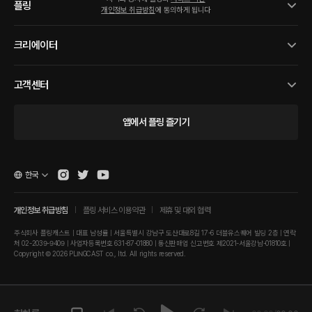
플링
개인정보 취급방침
에 동의하게 됩니다
크리에이터
고객센터
앱에서 플링 즐기기
한국
개인정보 취급방침
플링 서비스 이용약관
제휴 및 대외 협력
주식회사 플링캐스트 | 대표 남성률 | 서울특별시 강남구 도산대로8길 17-6 더블유스퀘어 빌딩 2층 | 연락
처 02-2039-9409 | 사업자등록번호 631-87-01880 | 통신판매업 신고번호 제2021-서울강남-01810호 |
Copyright © 2026 PLINGCAST co., ltd. All rights reserved.