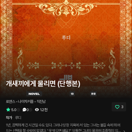
개새끼에게 물리면 (단행본)
로맨스
 • 
나이차커플
 • 
직진남
3
5.0
0
1.2천
작가
루디
1년, 끔찍하게 긴 시간일 수도 있다. 그러나 당장 지옥에 서 있는 그녀는 불길 속에 뛰어
드는 선택을 할 수밖에 없었다. “옷 벗으면 돼요?” 당돌한 그녀의 물음에 조중혁의 입가