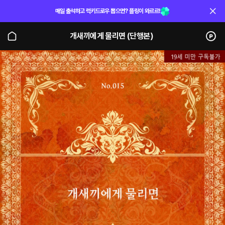
매일 출석하고 럭키드로우 뽑으면? 플링이 와르르!
개새끼에게 물리면 (단행본)