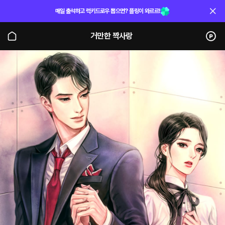
매일 출석하고 럭키드로우 뽑으면? 플링이 와르르!
거만한 짝사랑