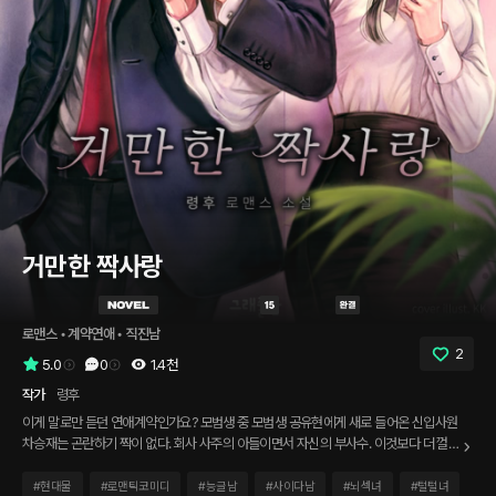
거만한 짝사랑
로맨스
 • 
계약연애
 • 
직진남
2
5.0
0
1.4천
작가
령후
이게 말로만 듣던 연애계약인가요? 모범생 중 모범생 공유현에게 새로 들어온 신입사원
차승재는 곤란하기 짝이 없다. 회사 사주의 아들이면서 자신의 부사수. 이것보다 더 껄끄
러운 일이 있겠는가? 게다가 공유현이 오랫동안 짝사랑해온 류정환의 라이벌이기도 하
다. 차승재는 류정환과의 경쟁의식에 가득차 공유현에게 괴상한 제안을 하는데. 차승재
#
현대물
#
로맨틱코미디
#
능글남
#
사이다남
#
뇌섹녀
#
털털녀