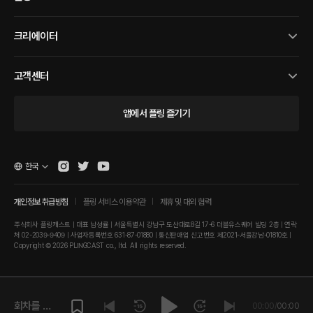
크리에이터
고객센터
앱에서 플링 즐기기
한국
개인정보 취급방침
플링 서비스 이용약관
제휴 및 대외 협력
주식회사 플링캐스트 | 대표 남성률 | 서울특별시 강남구 도산대로8길 17-6 더블유스퀘어 빌딩 2층 | 연락
처 02-2039-9409 | 사업자등록번호 631-87-01880 | 통신판매업 신고번호 제2021-서울강남-01810호 |
Copyright © 2026 PLINGCAST co., ltd. All rights reserved.
회차를 재
00:00
/
00:00