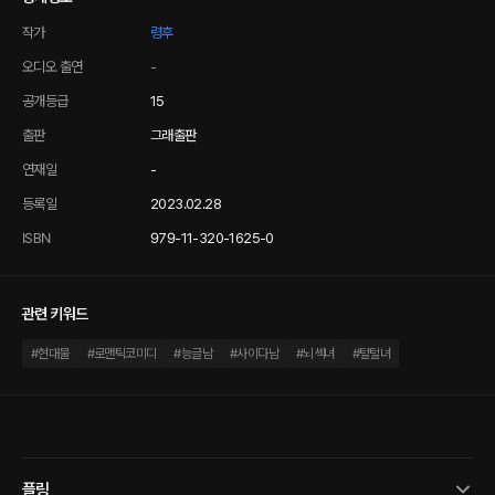
작가
령후
오디오 출연
-
공개등급
15
출판
그래출판
연재일
-
등록일
2023.02.28
ISBN
979-11-320-1625-0
관련 키워드
#
현대물
#
로맨틱코미디
#
능글남
#
사이다남
#
뇌섹녀
#
털털녀
플링