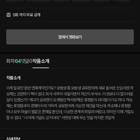
나 류정환이나 모두 하늘의 별같은 존재일 뿐인데, 이상한 관계에 휘말려 버렸다. 하지만
이제 거절도 할 수 없다. “너 어제 가글도 삼키더라.” 어젯밤 대체 무슨 짓을 저지른 것일
까.
5화 까지 무료 공개
앱에서 첫화보기
회차
64
댓글
0
작품소개
작품소개
이게 말로만 듣던 연애계약인가요? 모범생 중 모범생 공유현에게 새로 들어온 신입사원 차
승재는 곤란하기 짝이 없다. 회사 사주의 아들이면서 자신의 부사수. 이것보다 더 껄끄러운
일이 있겠는가? 게다가 공유현이 오랫동안 짝사랑해온 류정환의 라이벌이기도 하다. 차승
재는 류정환과의 경쟁의식에 가득차 공유현에게 괴상한 제안을 하는데. 차승재나 류정환
이나 모두 하늘의 별같은 존재일 뿐인데, 이상한 관계에 휘말려 버렸다. 하지만 이제 거절도
할 수 없다. “너 어제 가글도 삼키더라.” 어젯밤 대체 무슨 짓을 저지른 것일까.
상세정보