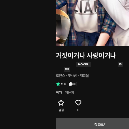
거짓이거나 사랑이거나
로맨스
 • 
첫사랑
 • 
재회물
5.0
0
작가
이윤미
별점
0
첫화보기