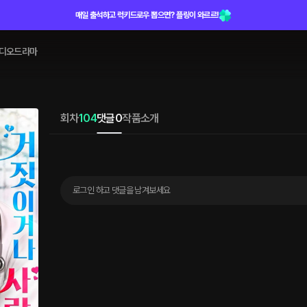
매일 출석하고 럭키드로우 뽑으면? 플링이 와르르!
디오드라마
회차
104
댓글
0
작품소개
로그인 하고 댓글을 남겨보세요