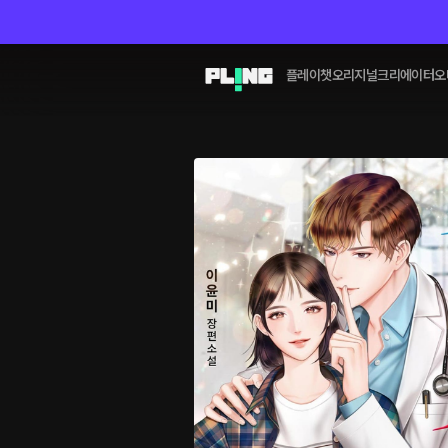
플레이챗
오리지널
크리에이터
오