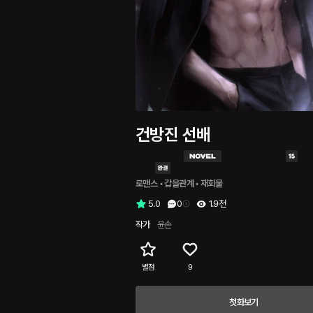
건방진 선배
로맨스
 • 
갑을관계
 • 
재회물
5.0
0
1.9천
작가
윤손
별점
9
첫화보기