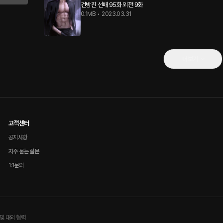
건방진 선배 95화 외전 9화
0.1MB
•
2023.03.31
더보기
고객센터
공지사항
자주 묻는 질문
1:1문의
및 대외 협력