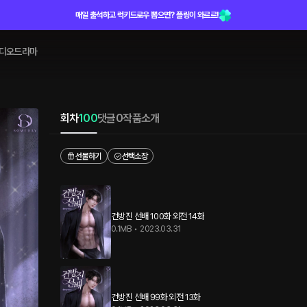
매일 출석하고 럭키드로우 뽑으면? 플링이 와르르!
디오드라마
회차
100
댓글
0
작품소개
선물하기
선택소장
건방진 선배 100화 외전 14화
0.1MB
•
2023.03.31
건방진 선배 99화 외전 13화