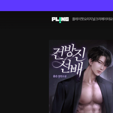
플레이챗
오리지널
크리에이터
오