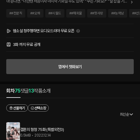
아 준다면. “너한텐 처음이자 마지막 기회일 수도 있어.” “무슨 기회요?” “날 잡을 기회.”
“난 돈 때문에 내 인생을 팔고 싶지 않아요.” “뻔뻔하다고 생각해도 상관없어. 하지만 난
해야겠어. 이 결혼.” 욕심에 의해 거부할 수 없는 제안을 건넨 정훈과 필요에 의해 받아들
#
#전문직
#
#오해
#
#시월드
#
#재회물
#
#첫사랑
#
#능력남
#
#선
이고 만 주아. 그의 제안은 결혼이라는 이름의 함정이었다.
웹소설 정주행하면 오디오드라마 무료 오픈
3화 까지 무료 공개
앱에서 첫화보기
회차
75
댓글
13
작품소개
선물하기
선택소장
최신순
결혼의 함정 75화 (특별외전3)
0.5MB
•
2022.12.14