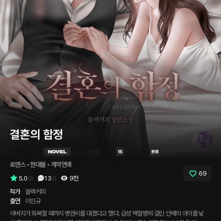
결혼의 함정
로맨스
 • 
현대물
 • 
계약연애
69
5.0
13
9천
작가
블랙커피
출연
이민규
아버지가 회복할 때까지 병원비를 대겠다고 했다. 급성 백혈병에 걸린 선배의 아이를 낳