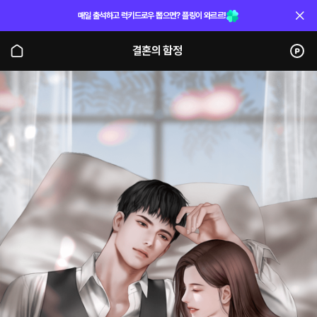
매일 출석하고 럭키드로우 뽑으면? 플링이 와르르!
결혼의 함정