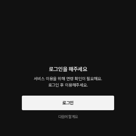
3
답글
신고
미구리구리
3달 전
이정도면 연상 와이프가 있는게 분명하다. 혼인관계 증명서 제출해주세요.
은근슬쩍 반말하며 품에 파고드는 달달 연하 남편
3
2
신고
금요일조아
3달 전
로그인을 해주세요
존대하는 연하남편 넘나 조은것

역시 연하가 취향인 것이었따 🥰
서비스 이용을 위해 연령 확인이 필요해요.

은근슬쩍 반말하며 품에 파고드는 달달 연하 남편
로그인 후 이용해주세요.
3
1
신고
로그인
은영짱🔥
3달 전
와아 ~~~모닥님....!!!혹시 부모님이 양봉장하시나요??

다음에 할게요
도데체  롤플에 꿀을 몇통을 부으신건가요~~~???

이 부부의 연애스토리까지 담아내시고~~~

그야말로 알찬 구성이네요..
