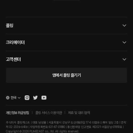
플링
크리에이터
고객센터
앱에서 플링 즐기기
한국
개인정보 취급방침
플링 서비스 이용약관
제휴 및 대외 협력
주식회사 플링캐스트 | 대표 남성률 | 서울특별시 강남구 도산대로8길 17-6 더블유스퀘어 빌딩 2층 | 연락
처 02-2039-9409 | 사업자등록번호 631-87-01880 | 통신판매업 신고번호 제2021-서울강남-01810호 |
Copyright © 2026 PLINGCAST co., ltd. All rights reserved.