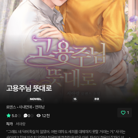
고용주님 뜻대로
로맨스
 • 
사내연애
 • 
연하남
1
5.0
0
1.2천
작가
서아랑
“그래도 네 덕에 확실히 알았어. 어떤 여자도 세희를 대체하지 못할 거라는 거.” 사귀는
사이라고 믿어 의심치 않았던 정무에게 청첩장을 받은 이서. 자신이 정무의 잠자리 상대