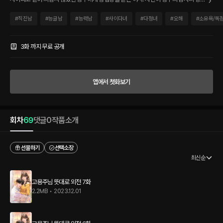
였다는 사실에 충격을 받고, 망신 줄 방법을 떠올린다. 이서는 고심 끝에, 결혼식 날 정무
를 주인공이 아닌 들러리로 만들어주겠노라 다짐한다. 그렇게, 인터넷 커뮤니티에 올리
#
직진남
#
능글남
#
능력남
#
사이다녀
#
다정녀
#
오해
#
소유욕/독
게 된 ‘일일 남친 대행 아르바이트’ 공고문. 그저 정무의 콧대를 적당히 눌러줄 만한 남자
를 찾고자 했을 뿐인데, 과해도 너무 과한 비주얼의 남자가 찾아와 강아지 같은 눈빛으로
고용을 요구한다! *** “겸손도 정도껏 해야죠.” “……?” “거울 안 보고 살아요? 나는 태
3화 까지 무료 공개
어나서 미치도록 귀여운 생물체를 딱 두 명 봤어요. 한 명은 내 동생이고, 두 번째가 누나
예요. 빈말 아니고.” “……나요?” “응, 정이서라는 여자.” 숨기는 건 많은 주제에, 심장 떨
릴 만큼 근사한 모습으로 다정하게 구는 우석. 그의 고용주가 된 이서는, 뜻대로 복수에
앱에서 첫화보기
성공할 수 있을까?
회차
69
댓글
0
작품소개
선물하기
선택소장
최신순
고용주님 뜻대로 외전 7화
2.2MB
•
2023.12.01