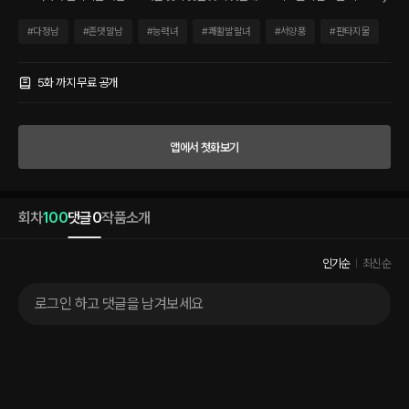
력을 가졌다는 소문이 퍼지는 와중 설상가상으로 단골 환자 에리한은 바론의 왕자님으
로 밝혀져 충격을 주고! “에리한 님, 다음에 제가 더 만져 드려야겠어요.” “역시 소리오닌
#
다정남
#
존댓말남
#
능력녀
#
쾌활발랄녀
#
서양풍
#
판타지물
님의 손길은 천국을 맛보는 것 같죠.” 어긋난 뼈를 맞추는 오른손, 도수 치료를 행하는 왼
손으로 사랑과 의술을 한 번에 쟁취하고자 하는 소리오닌. 그러나 야심가 자하만 백작이
그녀를 방해하려 마수를 뻗기 시작하는데……. 소리오닌은 과연 새로운 세계에서 제대
5화 까지 무료 공개
로 된 인생을 즐길 수 있을까? 어깨가 뻐근하고 손목이 저린 자들아, 모두 소리오닌 공녀
님에게로 오라. 공녀님, 만져주세요!
앱에서 첫화보기
회차
100
댓글
0
작품소개
인기순
최신순
로그인 하고 댓글을 남겨보세요