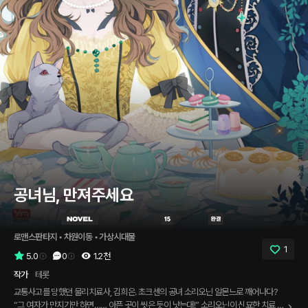
공녀님, 만져주세요
로맨스판타지
 • 
차원이동
 • 
가상시대물
1
5.0
0
1.2천
작가
테롯
교통사고를 당했던 물리치료사, 김희은. 초크센의 공녀 소리오닌 알몬느로 깨어나다?
“그 여자가 만지기만 하면…… 아픈 곳이 씻은 듯이 낫는대!” 소리오닌이 신묘한 치료 능