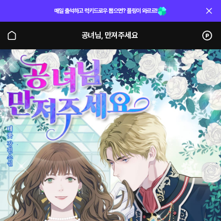
매일 출석하고 럭키드로우 뽑으면? 플링이 와르르!
공녀님, 만져주세요