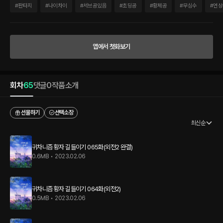
떠올리고, 망국의 귀족이 되지 않고 가족과 평화로운 삶을 살기 위해 전쟁 패배의 원인이
#
판타지
#
나이차이
#
서브공있음
#
초딩공
#
황제공
#
무심수
#
연상
될 황자의 교사가 되어 황자를 직접 교육하고 미래를 바꾸기로 마음먹는다. 하지만 직접
만나 본 황자는 그의 생각보다 너무나 나태하고 무기력하며, 제국과 국민에 애정이 전혀
없어 보이는데……. * * * “음……. 오늘은 이만 돌아가시는 게 어떨까요? 아무래도 황자
님의 심기가 오늘 좋지 않으신 것 같아요.” “그거 아십니까?” “네?” “황자의 교사는 여러
앱에서 첫화보기
가지 의무가 있지만 권리 또한 있습니다.” 로이스는 앞으로 한 발자국 내디뎠다. 그와 동
시에 기사들의 몸에 힘이 들어가는 게 느껴졌다. 로이스는 문손잡이를 두 손으로 잡았다.
흰 장갑 너머로 느껴지는 서늘한 온도가 머리를 차갑게 식혀줬다. “교사는 황자의 교육
과 성장을 위해 이루어지는 과정을 위해서라면 면죄권을 가집니다. 가령 예를 들면 황실
회차
65
댓글
0
작품소개
예법에는 어긋나지만, 교사를 만나지 않겠다고 걸어 잠근 문을 열어 버리는 행동 같은 것
말입니다.”
선물하기
선택소장
최신순
귀차니즘 황자 길들이기 065화(외전2 완결)
0.6MB
•
2023.02.06
귀차니즘 황자 길들이기 064화(외전2)
0.5MB
•
2023.02.06