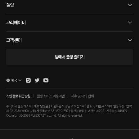
플링
크리에이터
고객센터
앱에서 플링 즐기기
한국
개인정보 취급방침
플링 서비스 이용약관
제휴 및 대외 협력
주식회사 플링캐스트 | 대표 남성률 | 서울특별시 강남구 도산대로8길 17-6 더블유스퀘어 빌딩 2층 | 연락
처 02-2039-9409 | 사업자등록번호 631-87-01880 | 통신판매업 신고번호 제2021-서울강남-01810호 |
Copyright © 2026 PLINGCAST co., ltd. All rights reserved.