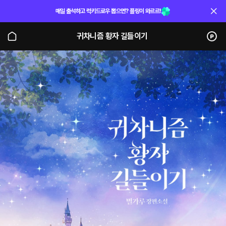
매일 출석하고 럭키드로우 뽑으면? 플링이 와르르!
귀차니즘 황자 길들이기