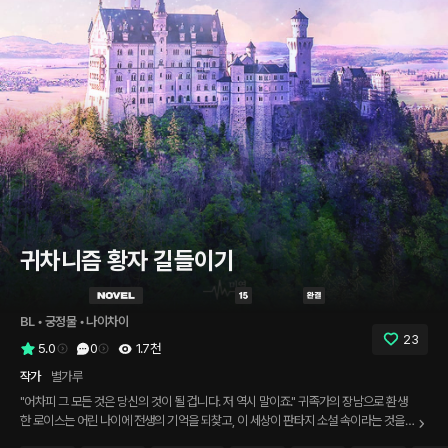
귀차니즘 황자 길들이기
BL
 • 
궁정물
 • 
나이차이
23
5.0
0
1.7천
작가
별가루
"어차피 그 모든 것은 당신의 것이 될 겁니다. 저 역시 말이죠." 귀족가의 장남으로 환생
한 로이스는 어린 나이에 전생의 기억을 되찾고, 이 세상이 판타지 소설 속이라는 것을
깨닫는다. 그리고 이내 자신의 조국 에두아트 제국이 향후 전쟁으로 멸망한다는 사실을