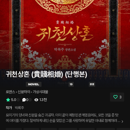
귀천상혼 (貴賤相婚) (단행본)
로맨스
 • 
신분차이
 • 
가상시대물
3
5.0
0
1.3천
작가
박록주
묘지기의 양녀와 신분을 숨긴 귀공자. 이미 끝이 예정된 관계였음에도, 모든 것을 준 탓
에 아이를 가졌다. 절박하게 내민 손을 맞잡은 그를 사랑하며 유일한 아내로 함께하려 발
버둥 쳤다. 처음부터 농락당했다는 사실도 모른 채. 그를 지키겠다는 생각은 얼마나 어리