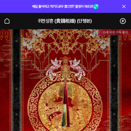
매일 출석하고 럭키드로우 뽑으면? 플링이 와르르!
귀천상혼 (貴賤相婚) (단행본)