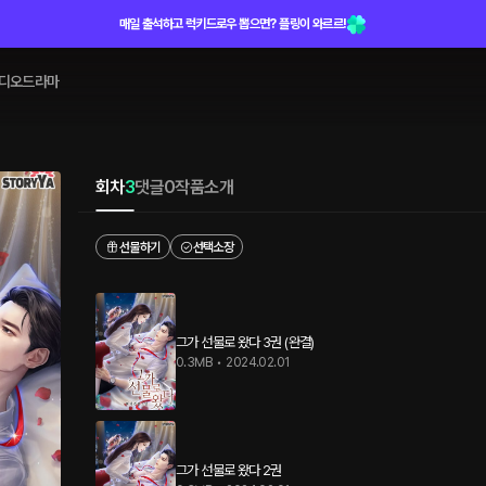
매일 출석하고 럭키드로우 뽑으면? 플링이 와르르!
디오드라마
회차
3
댓글
0
작품소개
선물하기
선택소장
그가 선물로 왔다 3권 (완결)
0.3MB
•
2024.02.01
그가 선물로 왔다 2권