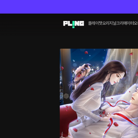
플레이챗
오리지널
크리에이터
오