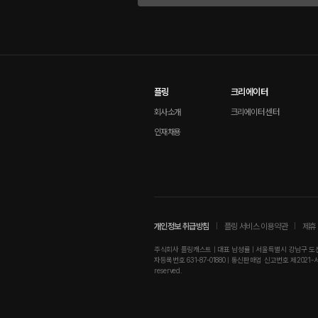
플링
크리에이터
회사소개
크리에이터 센터
인재채용
개인정보 취급방침
플링 서비스 이용약관
제휴 
주식회사 플링캐스트 | 대표 남성률 | 서울특별시 강남구 도산대로
자등록번호 631-87-01880 | 통신판매업 신고번호 제2021-서울강남-01
reserved.