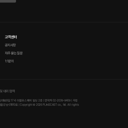
고객센터
공지사항
자주 묻는 질문
1:1문의
및 대외 협력
8길 17-6 더블유스퀘어 빌딩 2층 | 연락처 02-2039-9409 | 사업
810호 | Copyright © 2026 PLINGCAST co., ltd. All rights