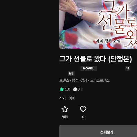
그가 선물로 왔다 (단행본)
로맨스
 • 
몸정>맘정
 • 
오피스로맨스
5.0
0
작가
마미
별점
0
첫화보기