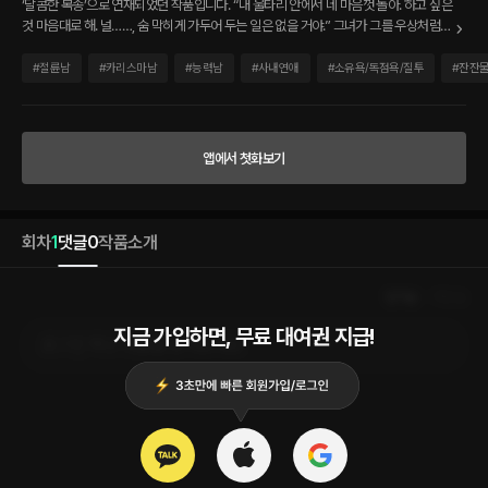
‘달콤한 복종’으로 연재되었던 작품입니다. “내 울타리 안에서 네 마음껏 놀아. 하고 싶은
것 마음대로 해. 널……, 숨 막히게 가두어 두는 일은 없을 거야.” 그녀가 그를 우상처럼
여긴다는 것을 알고 있다. 그를 바라보는 시선이 열렬하게 뜨겁고, 그와 시선이 맞닿으면
얼굴이 붉게 물든다는 것도 안다. 우상을 향한 마음은 어느 순간 변절하기 쉽다. 소녀 시
#
절륜남
#
카리스마남
#
능력남
#
사내연애
#
소유욕/독점욕/질투
#
잔잔
절엔 얼마든지 더 멋진 우상이 나타나면 바뀌니까 말이다. ‘너에게 우상으로 기억되기는
싫어. 날 열렬히 사랑하고, 원하도록 해.’ 그녀의 이마에 살포시 입술을 내렸다. 뜨거운 입
술이 찬 이마에 닿으며 보이지 않는 각인을 남겼다. ‘그러니 기다려.’ 언제……. 우리가 그
렇게 친근했던 사이였나요. 내 우상이 당신이라는 걸 알고 있었죠. 그리고 그걸 우습게
앱에서 첫화보기
생각했고. 시간이 지났는데 다시 그 시절로 돌아가고 싶은 건 아니겠죠. 이 오만한 남자
에게 만족감을 안겨 주기 싫었다. 정은은 건영을 잔뜩 노려보았다. “내가 기다렸다고 누
가 그래요? 무슨 자신감으로 그런 생각해요?” “아니야?” 그의 도전적인 눈빛에 정은은
순간 아찔해져 눈을 감았다. 곧바로 눈을 뜨고 건영의 눈을 노려보았다. “난 기다린 적 없
회차
1
댓글
0
작품소개
는데?” 마음을 표현하지 못했던 남자 서건영과 잊으려 했지만 그러지 못한 유정은. 다시
재회한 두 사람은 어긋난 그들의 관계를 회복할 수 있을까.
인기순
최신순
지금 가입하면, 무료 대여권 지급!
로그인 하고 댓글을 남겨보세요