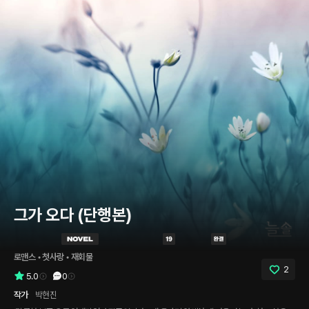
그가 오다 (단행본)
로맨스
 • 
첫사랑
 • 
재회물
2
5.0
0
작가
박현진