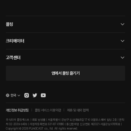
플링
크리에이터
고객센터
앱에서 플링 즐기기
한국
개인정보 취급방침
플링 서비스 이용약관
제휴 및 대외 협력
주식회사 플링캐스트 | 대표 남성률 | 서울특별시 강남구 도산대로8길 17-6 더블유스퀘어 빌딩 2층 | 연락
처 02-2039-9409 | 사업자등록번호 631-87-01880 | 통신판매업 신고번호 제2021-서울강남-01810호 |
Copyright © 2026 PLINGCAST co., ltd. All rights reserved.