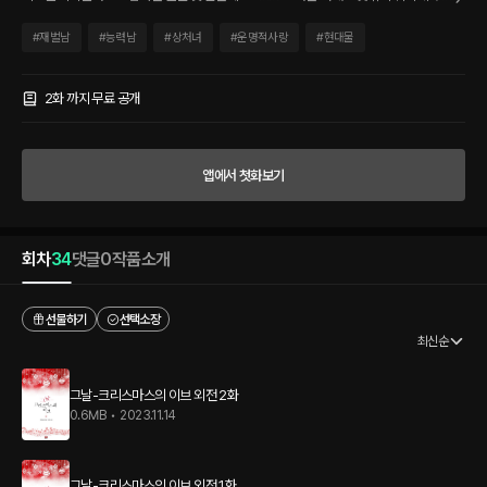
오를 구해준 남자, 재혁. “아직 시작도 하지 않았어. 얼마나 각오가 되어 있는지 궁금하
네.” 두 사람의 만남은 예상하지 못했던 방향으로 흘러가는데. “오늘 같은 날, 혼자 보내
#
재벌남
#
능력남
#
상처녀
#
운명적사랑
#
현대물
기는 아깝잖아.” “나도 오늘은 혼자 있고 싶지 않았어요.” 낯선 남자에게서 처음으로 편
안함을 느낀 지오는 꿈같은 하루를 보내게 해준 재혁에게 자꾸만 마음이 흐른다. 크리스
마스이브에 만난 선물 같은 남자. 겨울은 그저, 가장 추운 계절이라고 생각했는데 그와
2화 까지 무료 공개
함께 있을 때는 어느덧 마음까지 따듯하다. 눈물 마를 날 없는 지오와 뜨겁고 진실한 재
혁의 힐링 로맨스.
앱에서 첫화보기
회차
34
댓글
0
작품소개
선물하기
선택소장
최신순
그날-크리스마스의 이브 외전 2화
0.6MB
•
2023.11.14
그날-크리스마스의 이브 외전 1화