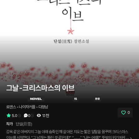
그날-크리스마스의 이브
로맨스
 • 
나이차커플
 • 
다정남
0
5.0
0
1.1천
작가
단설(旦雪)
감옥 같은 아버지의 그늘 아래 숨죽인 채 살아온 지오는 짧은 일탈을 꿈꾸며 크리스마스
이브를 시작한다. “그 남자는 틀린 것 같은데?” “…….” “나는 어때?” 뜻밖의 위기에서 지