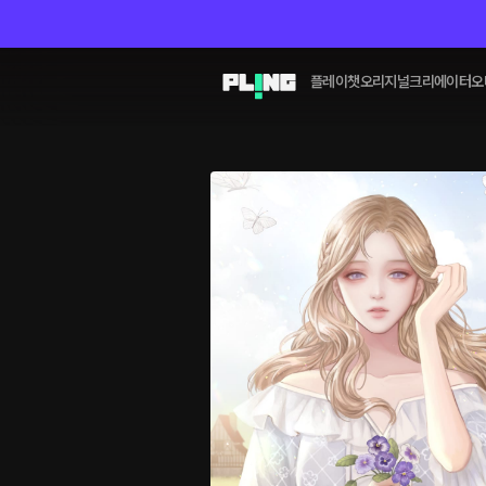
플레이챗
오리지널
크리에이터
오