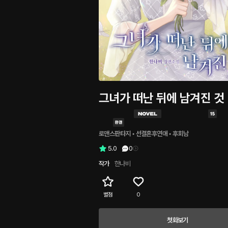
그녀가 떠난 뒤에 남겨진 것
로맨스판타지
 • 
선결혼후연애
 • 
후회남
5.0
0
작가
한나비
별점
0
첫화보기