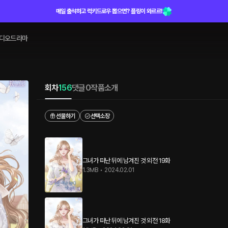
매일 출석하고 럭키드로우 뽑으면? 플링이 와르르!
디오드라마
회차
156
댓글
0
작품소개
선물하기
선택소장
그녀가 떠난 뒤에 남겨진 것 외전 19화
1.3MB
•
2024.02.01
그녀가 떠난 뒤에 남겨진 것 외전 18화