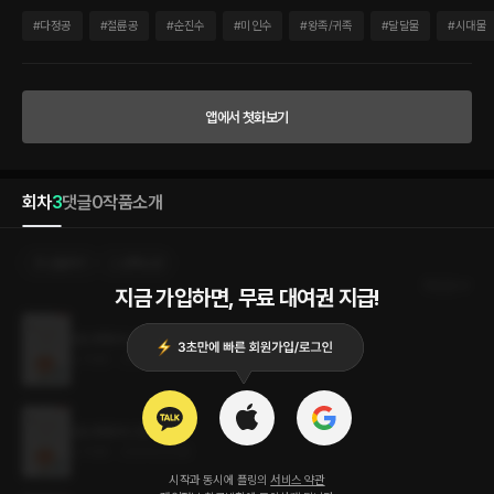
세린은 그와 정 반대되는 대장부의 외견이라 종종 오해를 살 때가 있다. 하도국에서 무장
으로 유명한 연시은 장군 밑에 태어난 쌍둥이 남매는 누가 봐도 서로 가야 할 길을 잘못
#
다정공
#
절륜공
#
순진수
#
미인수
#
왕족/귀족
#
달달물
#
시대물
선택한 모양새였다. 아들인 연세진은 강가의 버드나무처럼 낭창하고 눈 속에 핀 동백처
럼 화려한 미모를, 딸인 연세린은 칠 척 장신에 장군의 젊은 시절을 빼다 박은 듯이 무공
을 자랑하는 대장부로 자라난 것이다. 그런 연시은의 집안에도 3년 동안 병역의 의무를
치르라는 통지서가 날아들고, 거친 사내들이 가득한 군대로 어여쁘고 여린 아들 녀석을
앱에서 첫화보기
어찌 보내야 하나 걱정하던 와중에 세진의 누이인 세린이 자청해 자신이 병역의 의무를
대신 치르겠다고 나선다. 걱정했던 것과 달리 세진을 대신해 입영한 세린은 첩자를 잡는
등의 큰 공까지 세우며 군대 체질을 과시하고 어느새 3년의 시간 중 반이 흘렀을 때, 연
시은의 집안에 청천벽력 같은 명이 떨어진다. 연시은 장군의 딸인 연세린에게 입궐을 하
회차
3
댓글
0
작품소개
라는 명이었는데…. 네가 여기 있기만 하면 난 널 반드시 찾아낼 것이다.
선물하기
선택소장
최신순
지금 가입하면, 무료 대여권 지급!
금소화동숙 3권 (완결)
3.7MB
•
2024.03.08
금소화동숙 2권
3.7MB
•
2024.03.08
시작과 동시에 플링의
서비스 약관