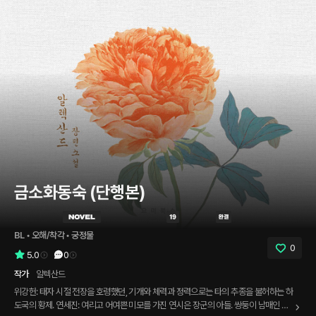
금소화동숙 (단행본)
BL
 • 
오해/착각
 • 
궁정물
0
5.0
0
작가
알렉산드
위강헌: 태자 시절 전장을 호령했던, 기개와 체력과 정력으로는 타의 추종을 불허하는 하
도국의 황제. 연세진: 여리고 어여쁜 미모를 가진 연시은 장군의 아들. 쌍둥이 남매인 연