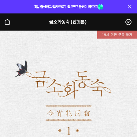
매일 출석하고 럭키드로우 뽑으면? 플링이 와르르!
금소화동숙 (단행본)