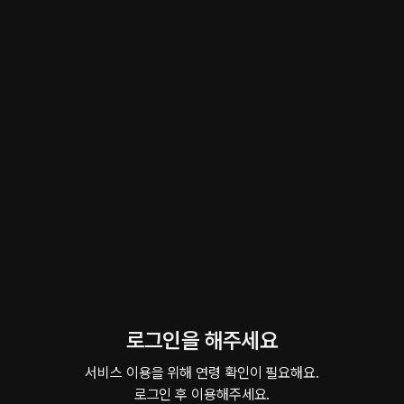
대사 미리보기
좋아하는 궁녀 앞에서 범해지는 세자 입니다.. (여공남수)
범해지는 세자. (맛보기)
6분
•
2021.10.16
대사 미리보기
좋아하는 궁녀 앞에서 범해지는 세자 저하 입니다... 꺄울...
야한 썰 풀어주는 남자 3화
13분
•
2021.10.02
바 같이 하는 여친이랑 공원에서
팔로우
야한 썰 풀어줄게요. 2편
로그인을 해주세요
22분
•
2021.09.25
조금 많이 야해요.그래도 들어줘요.
서비스 이용을 위해 연령 확인이 필요해요.

로그인 후 이용해주세요.