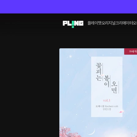
플레이챗
오리지널
크리에이터
오