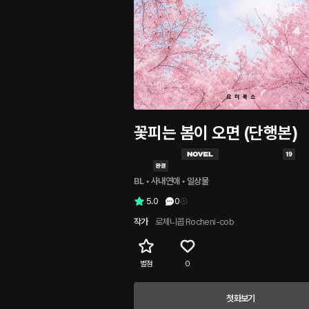
꽃피는 봄이 오면 (단행본)
BL
 • 
사내연애
 • 
일상물
5.0
0
작가
로체니콥 Rocheni-cob
별점
0
첫화보기