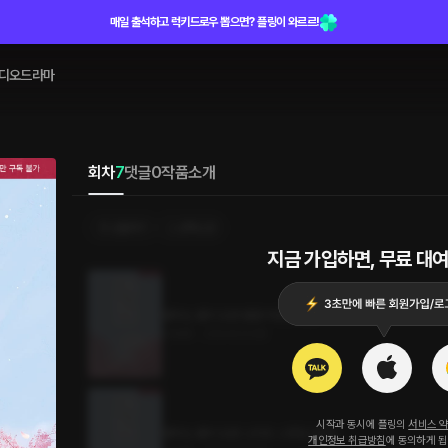
매일 출석하고 럭키드로우 뽑으면? 플링이 와르르!
디오드라마
회차
7
댓글
0
작품소개
선물하기
선택소장
지금 가입하면, 무료 대여
꽃피는 봄이 오면 봄꽃 바람 (외전)
4.1MB
•
2024.03.08
시작과 동시에 플링의
서비스 
꽃피는 봄이 오면 스위트 스프링 (외전)
개인정보 취급방침
에 동의하게 