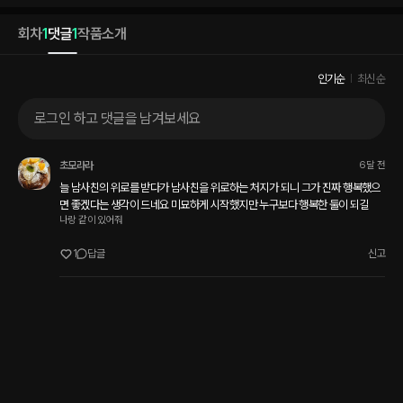
회차
1
댓글
1
작품소개
인기순
최신순
로그인 하고 댓글을 남겨보세요
초모라라
6달 전
늘 남사친의 위로를 받다가 남사친을 위로하는 처지가 되니 그가 진짜 행복했으
면 좋겠다는 생각이 드네요 미묘하게 시작했지만 누구보다 행복한 둘이 되길
나랑 같이 있어줘
1
답글
신고