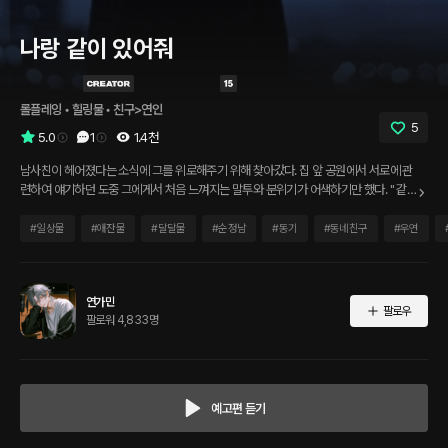
나랑 같이 있어줘
롤플레잉
 • 
힐링물
 • 
친구>연인
5
5.0
1
1.4천
남사친이 헤어졌다는 소식에 그를 위로해주기 위해 찾아갔다. 집 앞 공원에서 서로에 관
련하여 얘기하던 도중 그에게서 처음 느껴지는 말투와 분위기가 어색하기만 했다. " 같
이 있어줘.." 그 한 마디에 이렇게까지?
#
일상물
#
애잔물
#
달달물
#
순정남
#
동기
#
동네친구
#
우연
연가민
팔로우
팔로워 4,833명
예고편 듣기