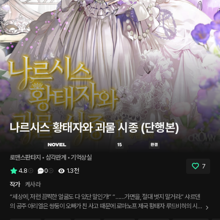
나르시스 황태자와 괴물 시종 (단행본)
로맨스판타지
 • 
삼각관계
 • 
기억상실
7
4.8
0
1.3천
작가
케사라
“세상에, 저런 끔찍한 얼굴도 다 있단 말인가!” “……가면을, 절대 벗지 말거라.” 샤르덴
의 공주 아리엘은 쌍둥이 오빠가 친 사고 때문에 로마노프 제국 황태자 루드비히의 시종
으로 가게 된다. 정체를 감추기 위해 사용한 변신 마법의 실패로 얼굴에 큰 화상 자국이