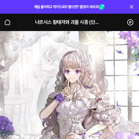
매일 출석하고 럭키드로우 뽑으면? 플링이 와르르!
나르시스 황태자와 괴물 시종 (단행본)