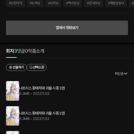
남고 만 아리엘. 그 흉측한 몰골에 루드비히는 사사건건 그녀를 못살게 굴지만 아리엘은
#
남장여자
#
능력남
#
상처남
#
짝사랑남
#
츤데레남
#
쾌활발랄녀
#
꿋꿋이 황태자의 시종, 라푼델로서의 생활을 이어 나간다. “저하, 사람이 있습니다. 가면
을 써야 할 것 같아요.” “이러면 되지 않느냐.” 언제부터였을까. 밝고 엉뚱한 라푼델을 보
고 루드비히의 가슴이 뛰기 시작한 것은. 지독한 나르시시즘과 혼란스러운 감정들 속에
서 그는 괴물 시종을 좋아하는 자신의 마음을 깨닫게 되고 만다. “이것은 너를 위한 나만
앱에서 첫화보기
의 가면이다.” 크고 따뜻한 손이 차가운 가면 대신 뺨에 닿았다. 가슴을 한없이 설레게 만
드는 따뜻함에 아리엘의 마음 또한 일렁이기 시작하는데……. 과연 괴물 시종으로 변한
아리엘은 샤르덴으로 돌아갈 수 있을까? 그리고 나르시스 황태자의 사랑의 행방은?
회차
3
댓글
0
작품소개
선물하기
선택소장
최신순
나르시스 황태자와 괴물 시종 3권
6.3MB
•
2022.11.03
나르시스 황태자와 괴물 시종 2권
6.3MB
•
2022.11.03