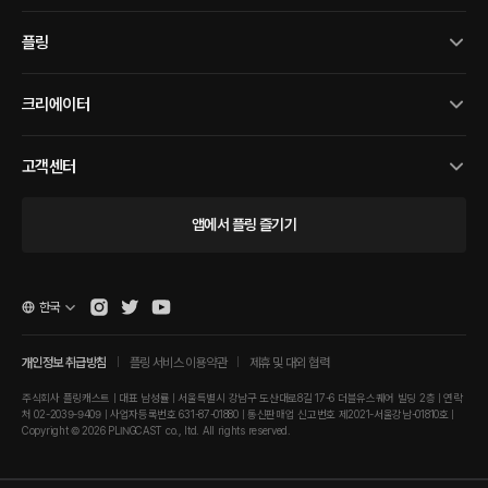
플링
크리에이터
고객센터
앱에서 플링 즐기기
한국
개인정보 취급방침
플링 서비스 이용약관
제휴 및 대외 협력
주식회사 플링캐스트 | 대표 남성률 | 서울특별시 강남구 도산대로8길 17-6 더블유스퀘어 빌딩 2층 | 연락
처 02-2039-9409 | 사업자등록번호 631-87-01880 | 통신판매업 신고번호 제2021-서울강남-01810호 |
Copyright © 2026 PLINGCAST co., ltd. All rights reserved.