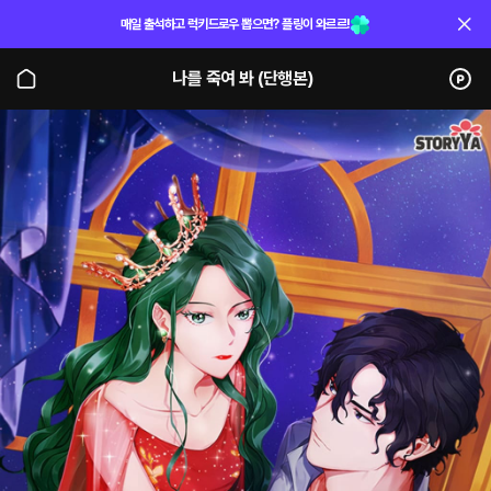
매일 출석하고 럭키드로우 뽑으면? 플링이 와르르!
나를 죽여 봐 (단행본)