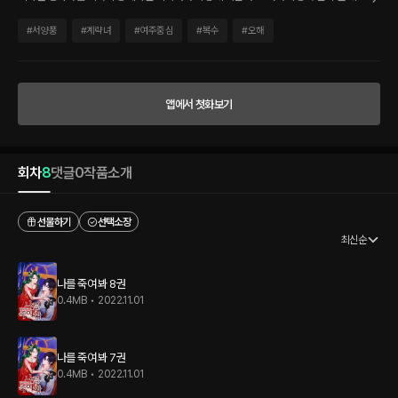
아온 건 차디찬 배신. -벨리타 드 러셀을 처형하라! 날 선 단두대에서 목이 잘리는 그 순
간, 저를 바라보며 웃고 있는 한 남자... -내 마음을 희롱하고 우습게 여긴 대가, 피로 받아
#
서양풍
#
계략녀
#
여주중심
#
복수
#
오해
내겠다! *** 회귀한 벨리타는 다시 이사야에게 접근한다. 칼날을 숨기고 또다시 사랑에
빠진 척 행동한다. 한편 복수의 칼로 그녀가 선택한 남자는 혁명군 수장 오웬 네빌. 오웬
은 사랑에 빠지지만, 벨리타의 목적이 무엇인지 눈치채게 된다. “벨리타. 날 사랑하는 것
도, 네 계획의 일부였어?” 벨리타는 눈을 돌려야만 했다. 사랑에 잡아먹히지 않기 위해.
앱에서 첫화보기
회차
8
댓글
0
작품소개
선물하기
선택소장
최신순
나를 죽여 봐 8권
0.4MB
•
2022.11.01
나를 죽여 봐 7권
0.4MB
•
2022.11.01