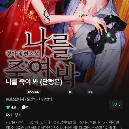
나를 죽여 봐 (단행본)
로맨스판타지
 • 
운명적
 • 
회귀/빙의
6
4.8
0
작가
령아
사랑은 지독하다. 교활하고... 그러니 눈을 감아야만 했다. 또다시 휘둘리지 않기 위해 벨
리타는 동화처럼 적국의 왕세자인 이사야와 사랑에 빠진다. 그러나 사랑과 신뢰 끝에 돌