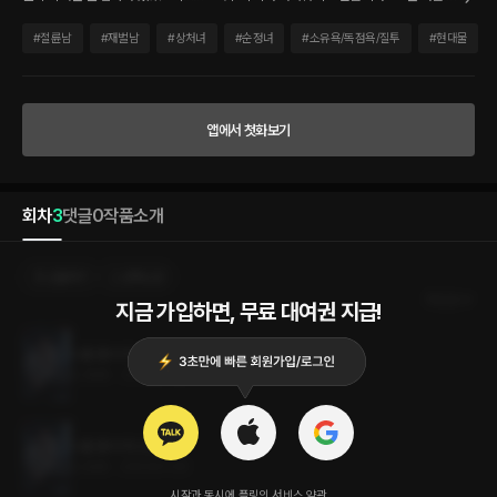
닌 시온을 대표하는 김설우 이사였다. 그는 틈만 나면 주희에게 다가왔다. “나는 서주희
씨가, 당신이 꼭 필요해요.” 때로는 두서없는 말로 사람을 혼란스럽게 했고. “난 좋았는
#
절륜남
#
재벌남
#
상처녀
#
순정녀
#
소유욕/독점욕/질투
#
현대물
데.” “…….” “서주희 씨가 먼저 연락해 줘서 좋았다는 소리입니다.” 때로는 한 없이 진중
한 눈빛을 내비치며 마음을 흔들어 놓았다. 주희는 두려웠다. 겹겹이 쌓아 온 마음의 둑
이 툭, 무너져 내릴까 봐. 깨달았을 땐 이미 늦은 후였다. “하아.” 빈틈없이 맞물린 입술 새
로 질척한 숨결이 흘러나왔다. 주희가 떨리는 눈으로 설우를 올려다보았다. “처음이라면
앱에서 첫화보기
서요. 근데…….” 왜 이렇게 잘하냐는 말이 도무지 나오지 않았다. 그 의미를 알아챈 듯 설
우가 가볍게 웃었다. “원래 한 번 배우면 잘하는 편입니다. 습득력이 빠르거든요.” 그가
얼얼해진 입술을 쓸어내리며 속삭였다. “아마 하면 할수록 더 잘할 겁니다. 그러니까.”
“…….” “멀어지지 마. 먼저 자극한 건 서주희, 당신이잖아.” 주희는 아무 말도 하지 못했
회차
3
댓글
0
작품소개
다. 그저 무력하게, 파도에 휩쓸려 가는 모래알처럼 두 눈을 감아 버렸다. 전보다 더 강렬
하고 뜨거운 입맞춤이 시작되는 순간이었다.
선물하기
선택소장
최신순
지금 가입하면, 무료 대여권 지급!
나를 품어 줘 3권 (완결)
0.3MB
•
2023.07.25
나를 품어 줘 2권
0.2MB
•
2023.07.25
시작과 동시에 플링의
서비스 약관