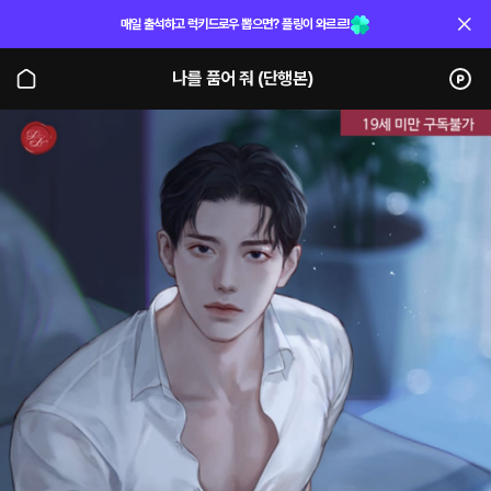
매일 출석하고 럭키드로우 뽑으면? 플링이 와르르!
나를 품어 줘 (단행본)