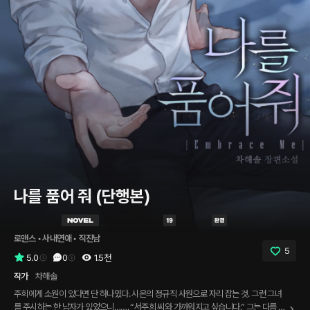
나를 품어 줘 (단행본)
로맨스
 • 
사내연애
 • 
직진남
5
5.0
0
1.5천
작가
차해솔
주희에게 소원이 있다면 단 하나였다. 시온의 정규직 사원으로 자리 잡는 것. 그런 그녀
를 주시하는 한 남자가 있었으니……. “서주희 씨와 가까워지고 싶습니다.” 그는 다름 아