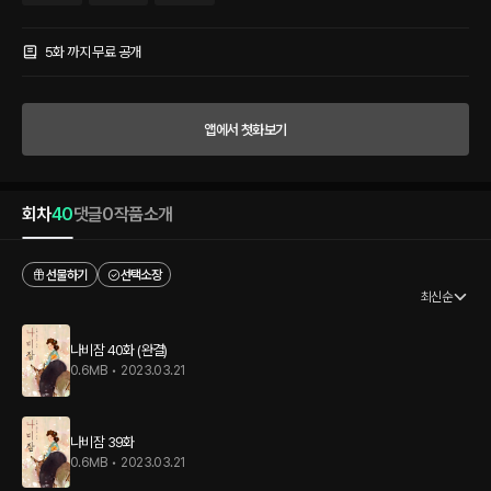
것이 기생방 법도나…….” 일제히 시선이 집중되고, 허균도 멈췄다. “술은 마셔봐야 알고,
계집은 품어봐야 알지 않겠습니까?” 방 사이를 가른 대나무 발 뒤에 희미한 형태의 한 기
생이 앉아 있다가 일어났다. “사람 놀리는 재미가 쏠쏠하든가?” “아무 의미 두지 말라.
5화 까지 무료 공개
아무 생각 없었으니! 그저 조용히 한 잔 기울이고 싶었을 뿐.” 달빛 아래 허균을 남겨놓고
삿갓이 무심히 걷는다. “듣기보단 제법 여색 밝히시는데.” ‘설마……?’ 광해군이 멈추었
다. 허균이 이쪽을 향해 씩 웃으며 보탰다. “거기가 광해군이라는 건, 바보도 알아!” “매
앱에서 첫화보기
화가 비치는 창가에 그림자라, 매창 나오!” '조선의 계집은 계집으로 태어나는 게 아니라,
계집으로 키워진다.' 언젠가 난설헌 누님이 한 말이 생각났다. 하지만 그녀는 다르다. 많
이 다르다. “확실히 시대를 잘못 태어난 계집이군.”
회차
40
댓글
0
작품소개
선물하기
선택소장
최신순
나비잠 40화 (완결)
0.6MB
•
2023.03.21
나비잠 39화
0.6MB
•
2023.03.21