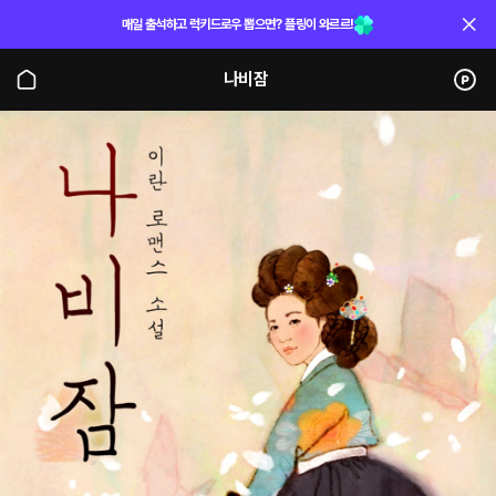
매일 출석하고 럭키드로우 뽑으면? 플링이 와르르!
나비잠