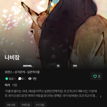
나비잠
로맨스
 • 
삼각관계
 • 
실존역사물
2
5.0
0
1천
작가
이란
'괴물'로 불리는 사내, 세상을 바꾸고 싶었던 천재 허균. 조선 최고의 여류시인, 기생 매
창. 왕의 신분으로 한 여자의 마음을 얻으려는 광해군. 셋이 빚어내는 조선 최고의 염문,
세기의 러브스토리. 결국 인생은 어쩌면 한 낮의 달콤한 낮잠, 나비잠과 같을지도. 후회
없이 신명나고 흐드러지게 한 판 놀다가면 그만인걸. * * * “가는 사내 옷고름 잡지 않는
#
동양풍
#
애잔물
#
시대물