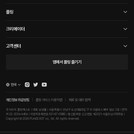
플링
크리에이터
고객센터
앱에서 플링 즐기기
한국
개인정보 취급방침
플링 서비스 이용약관
제휴 및 대외 협력
주식회사 플링캐스트 | 대표 남성률 | 서울특별시 강남구 도산대로8길 17-6 더블유스퀘어 빌딩 2층 | 연락
처 02-2039-9409 | 사업자등록번호 631-87-01880 | 통신판매업 신고번호 제2021-서울강남-01810호 |
Copyright © 2026 PLINGCAST co., ltd. All rights reserved.