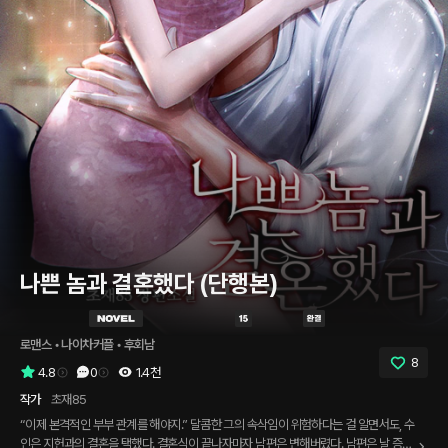
나쁜 놈과 결혼했다 (단행본)
로맨스
 • 
나이차커플
 • 
후회남
8
4.8
0
1.4천
작가
초재85
“이제 본격적인 부부 관계를 해야지.” 달콤한 그의 속삭임이 위험하다는 걸 알면서도, 수
인은 지헌과의 결혼을 택했다. 결혼식이 끝나자마자 남편은 변해버렸다. 남편은 날 증오