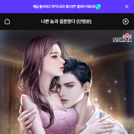
매일 출석하고 럭키드로우 뽑으면? 플링이 와르르!
나쁜 놈과 결혼했다 (단행본)