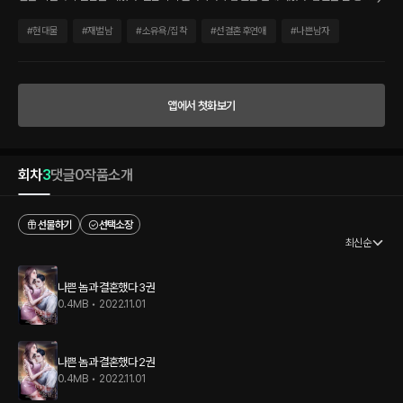
했다. 그리고, 제멋대로 대했다. …남편에게 다른 여자가 있을지도 모른다는 의심이 들었
다. 진짜 부부인 것처럼 자신보다 더 친밀해 보이는 시아버지의 간병인. 하지만 정작 밤
#
현대물
#
재벌남
#
소유욕/집착
#
선결혼후연애
#
나쁜남자
이 되면 지헌은 부부의 침실을 찾았다. 심장은 마구 요동치고, 머릿속은 하얘져 무슨 말
을 해야 하는지도 잊었다. “채수인, 너도 날 원했다고 말해.” “하아… 하… 원, 원해요.” 입
술을 여는 눅진한 감각. 입 안은 그의 호흡으로 꽉 채워졌다. 무엇이 그의 진짜 모습일까.
앱에서 첫화보기
회차
3
댓글
0
작품소개
선물하기
선택소장
최신순
나쁜 놈과 결혼했다 3권
0.4MB
•
2022.11.01
나쁜 놈과 결혼했다 2권
0.4MB
•
2022.11.01