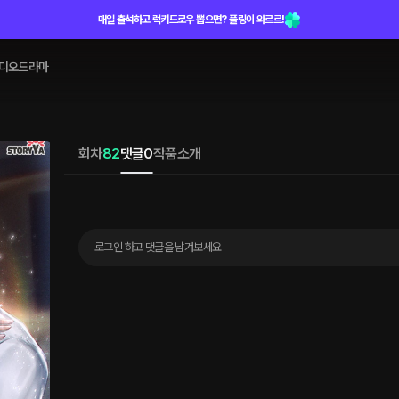
매일 출석하고 럭키드로우 뽑으면? 플링이 와르르!
디오드라마
회차
82
댓글
0
작품소개
로그인 하고 댓글을 남겨보세요