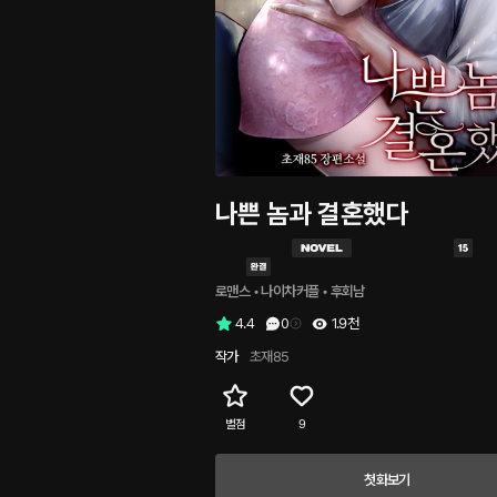
나쁜 놈과 결혼했다
로맨스
 • 
나이차커플
 • 
후회남
4.4
0
1.9천
작가
초재85
별점
9
첫화보기