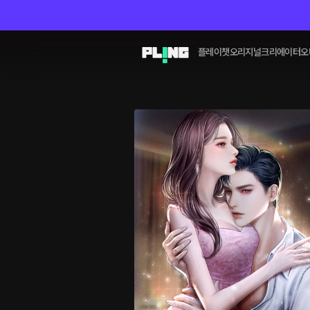
플레이챗
오리지널
크리에이터
오