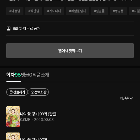
서 있을 뿐이었다. “그대가 처음 감나무에서 떨어져 내 품에 안기던 날부터 오늘에 이르
기까지…….” “…….” “은애하오. 나의 꽃, 왕비.” 그와 보내는 초야에 잔뜩 긴장하며 눈을
#
다정남
#
직진남
#
사이다녀
#
쾌활발랄녀
#
달달물
#
동양풍
#
시월
피하던 정연이 천천히 고개를 들었다. 맞닿은 시선과 흘러나오는 숨소리에서 상대의 긴
장이 느껴졌다. 역이 한 발자국 더 다가가자 두 사람의 입술이 금방이라도 맞닿을 듯 가
까워졌다. “정연아…….” 그가 처음으로 이름을 불러 주었다. 지극히 평범하다고 생각했
6화 까지 무료 공개
던 이름이 그의 부름으로 특별해지는 것 같았다. 《나의 꽃, 왕비》
앱에서 첫화보기
회차
98
댓글
0
작품소개
선물하기
선택소장
최신순
나의 꽃, 왕비 98화 (완결)
0.9MB
•
2023.03.03
나의 꽃, 왕비 97화