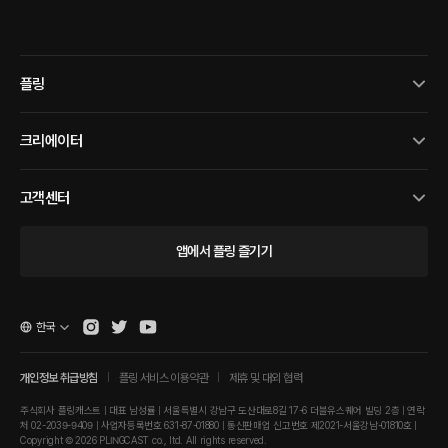
플링
크리에이터
고객센터
앱에서 플링 즐기기
한국
개인정보 취급방침
플링 서비스 이용약관
제휴 및 대외 협력
주식회사 플링캐스트 | 대표 남성률 | 서울특별시 강남구 도산대로8길 17-6 더블유스퀘어 빌딩 2층 | 연락
처 02-2039-9409 | 사업자등록번호 631-87-01880 | 통신판매업 신고번호 제2021-서울강남-01810호 |
Copyright © 2026 PLINGCAST co., ltd. All rights reserved.