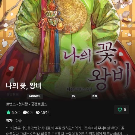
나의 꽃, 왕비
로맨스
 • 
첫사랑
 • 
궁정로맨스
5
5.0
0
1.5천
작가
다슬
“그대만은 과인을 평범한 사내로 봐 주길 원하오.” 역의 마음속에서 무자비한 욕망이 끓
어올랐다. 그대는 이런 내 마음을 모르겠지. 눈앞의 정연은 얼굴을 붉힌 채 무방비하게