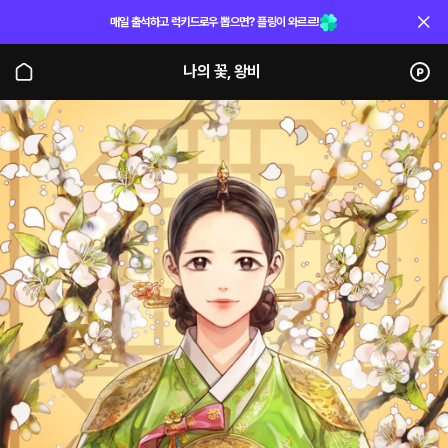
매일 출석하고 럭키드로우 뽑으면? 플링이 와르르!
나의 꽃, 왕비