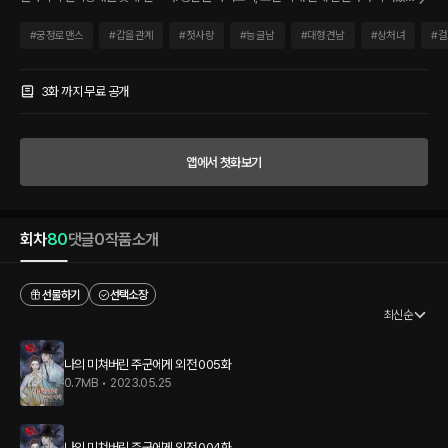
다. 이익과 목적을 위해선 범죄는 물론, 살인도 마다치 않던 그녀의 앞에 어느 날 조선의
대군, 단이 나타난다! 단의 목적은 조선을 발칵 뒤흔든 연쇄 살인마를 잡기 위함인데….
#
궁정로맨스
#
갑을관계
#
첫사랑
#
능글남
#
대형견남
#
상처녀
#
걸
“제안을 할까 하는데.” “개소리나 짖을 거면 그냥 입을 찢어줄게.” “농이 심하군.” “…설
마.” 사랑은커녕 인간에 대한 감정도 느끼지 못한 채 살아온 나온의 스무 해. 단을 만나고
무언가 바뀌기 시작했다! 「“어쩌면 궁금해졌거든.” 그리고 정말, 순간이었다. 아차, 싶을
3화 까지 무료 공개
찰나의 순간. 길게 휘어진 잇새로는 옅은 미소가 새어 나왔다. “네가 날 막을 수 있을지.
너한텐 냄새가 나. 무언가, 아주 맛있는 냄새가. 그것이 어쩌면 나의 발악을 막아줄 수 있
을 것만 같은 느낌이 들거든.”」 서로를 집어삼킬 양날의 검. 그 어디에서도 볼 수 없었던
앱에서 첫화보기
그들만의 위태로운 로맨스릴러!
회차
80
댓글
0
작품소개
선물하기
선택소장
최신순
나의 미쳐버린 주군에게 외전 005화
0.7MB
•
2023.05.25
나의 미쳐버린 주군에게 외전 004화