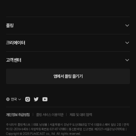
플링
크리에이터
고객센터
앱에서 플링 즐기기
한국
개인정보 취급방침
플링 서비스 이용약관
제휴 및 대외 협력
주식회사 플링캐스트 | 대표 남성률 | 서울특별시 강남구 도산대로8길 17-6 더블유스퀘어 빌딩 2층 | 연락
처 02-2039-9409 | 사업자등록번호 631-87-01880 | 통신판매업 신고번호 제2021-서울강남-01810호 |
Copyright © 2026 PLINGCAST co., ltd. All rights reserved.