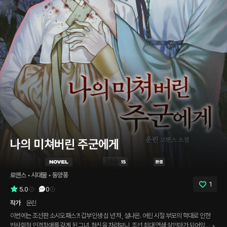
나의 미쳐버린 주군에게
로맨스
 • 
시대물
 • 
동양풍
1
5.0
0
작가
운린
이번에는 조선판 소시오패스?! 갑부인생 십 년 차, 설나온. 어린 시절 부모의 학대로 인한
반사회적 인격장애를 갖게 된 그녀. 정신을 차려보니, 조선 최대 연쇄 살인마가 되어있었