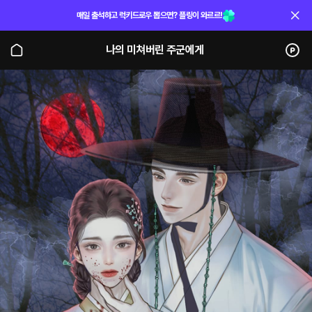
매일 출석하고 럭키드로우 뽑으면? 플링이 와르르!
나의 미쳐버린 주군에게