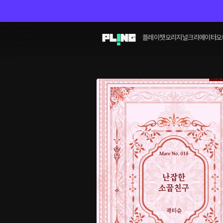
플레이챗
오리지널
크리에이터
오