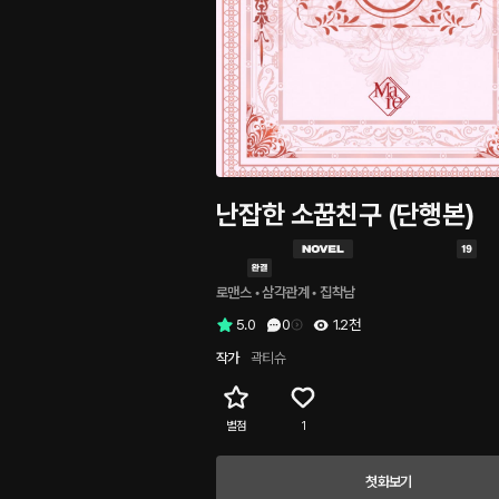
난잡한 소꿉친구 (단행본)
로맨스
 • 
삼각관계
 • 
집착남
5.0
0
1.2천
작가
곽티슈
별점
1
첫화보기