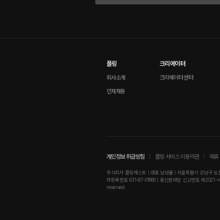
플링
크리에이터
회사소개
크리에이터 센터
인재채용
개인정보 취급방침
플링 서비스 이용약관
제휴 
주식회사 플링캐스트 | 대표 남성률 | 서울특별시 강남구 도산대로
자등록번호 631-87-01880 | 통신판매업 신고번호 제2021-서울강남-01
reserved.