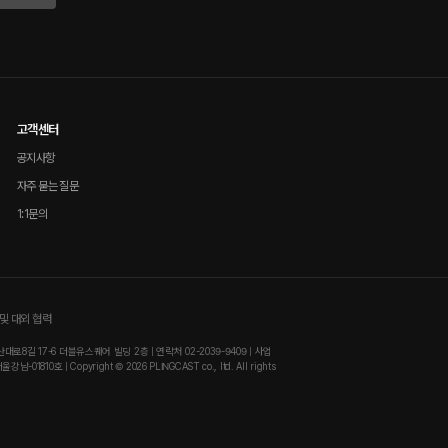
고객센터
공지사항
자주 묻는 질문
1:1문의
및 대외 협력
8길 17-6 더블유스퀘어 빌딩 2층 | 연락처 02-2039-9409 | 사업
810호 | Copyright © 2026 PLINGCAST co., ltd. All rights