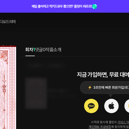
매일 출석하고 럭키드로우 뽑으면? 플링이 와르르!
디오드라마
회차
1
댓글
0
작품소개
선물하기
카트담기
지금 가입하면, 무료 대여
난잡한 소꿉친구
4.5MB
•
2023.10.12
시작과 동시에 플링의
서비스 
개인정보 취급방침
에 동의하게 