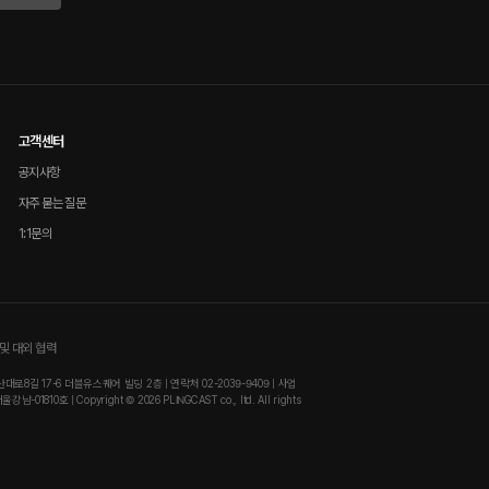
고객센터
공지사항
자주 묻는 질문
1:1문의
및 대외 협력
8길 17-6 더블유스퀘어 빌딩 2층 | 연락처 02-2039-9409 | 사업
810호 | Copyright © 2026 PLINGCAST co., ltd. All rights