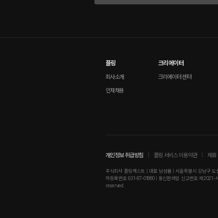
플링
크리에이터
회사소개
크리에이터 센터
인재채용
개인정보 취급방침
플링 서비스 이용약관
제휴 
주식회사 플링캐스트 | 대표 남성률 | 서울특별시 강남구 도산대로
자등록번호 631-87-01880 | 통신판매업 신고번호 제2021-서울강남-01
reserved.