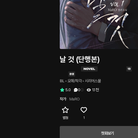
날 것 (단행본)
BL
 • 
오해/착각
 • 
시리어스물
5.0
0
1.1천
작가
MaRO
별점
1
첫화보기