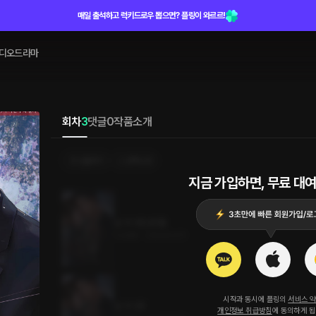
매일 출석하고 럭키드로우 뽑으면? 플링이 와르르!
디오드라마
회차
3
댓글
0
작품소개
선물하기
선택소장
지금 가입하면, 무료 대여
날 것 3권 (완결)
4.2MB
•
2024.03.11
시작과 동시에 플링의
서비스 
날 것 2권
개인정보 취급방침
에 동의하게 