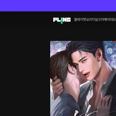
플레이챗
오리지널
크리에이터
오