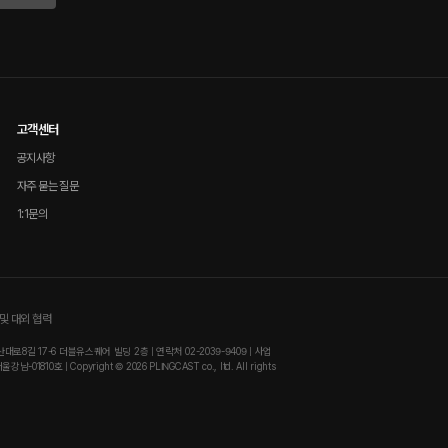
고객센터
공지사항
자주 묻는 질문
1:1문의
및 대외 협력
8길 17-6 더블유스퀘어 빌딩 2층 | 연락처 02-2039-9409 | 사업
810호 | Copyright © 2026 PLINGCAST co., ltd. All rights