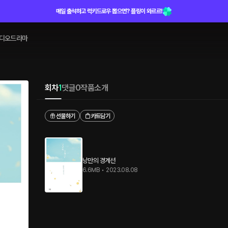
매일 출석하고 럭키드로우 뽑으면? 플링이 와르르!
디오드라마
회차
1
댓글
0
작품소개
선물하기
카트담기
낭만의 경계선
6.6MB
•
2023.08.08