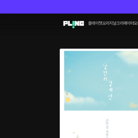
플레이챗
오리지널
크리에이터
오