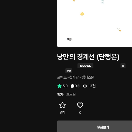
낭만의 경계선 (단행본)
로맨스
 • 
첫사랑
 • 
캠퍼스물
5.0
0
1.3천
작가
조부경
별점
0
첫화보기