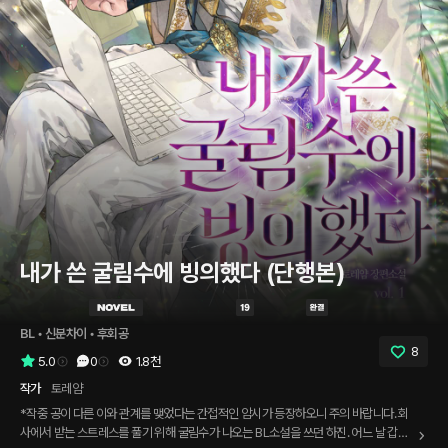
내가 쓴 굴림수에 빙의했다 (단행본)
BL
 • 
신분차이
 • 
후회공
8
5.0
0
1.8천
작가
토레얌
*작중 공이 다른 이와 관계를 맺었다는 간접적인 암시가 등장하오니 주의 바랍니다. 회
사에서 받는 스트레스를 풀기 위해 굴림수가 나오는 BL소설을 쓰던 하진. 어느 날 갑자