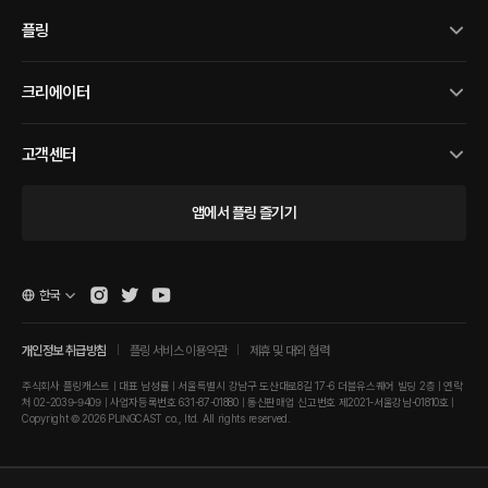
플링
크리에이터
고객센터
앱에서 플링 즐기기
한국
개인정보 취급방침
플링 서비스 이용약관
제휴 및 대외 협력
주식회사 플링캐스트 | 대표 남성률 | 서울특별시 강남구 도산대로8길 17-6 더블유스퀘어 빌딩 2층 | 연락
처 02-2039-9409 | 사업자등록번호 631-87-01880 | 통신판매업 신고번호 제2021-서울강남-01810호 |
Copyright © 2026 PLINGCAST co., ltd. All rights reserved.