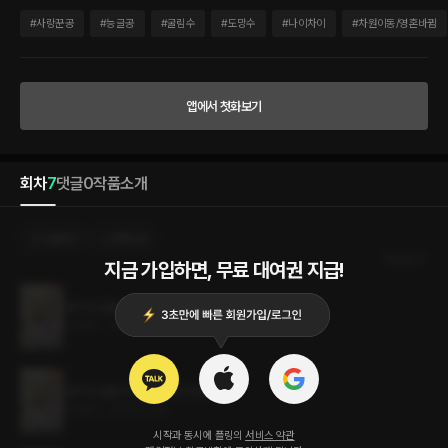
기 제가 쓰던 소설에 빙의했다. 그것도 구르다 못해 절벽에서 떨어질 굴림수로! 결국은
해피엔딩이 날 거라고 생각하고 쓰던 글이었지만 거기까지 굴러갈 과정이 두렵고 무엇
#
사랑꾼공
#
능글공
#
굴림수
#
도망수
#
나이차이
#
차원이동/영혼바뀜
보다 하진을 돌돌 굴려 먹을 황제가 너무 무섭다. 어떻게든 도망쳐야만 한다는 마음에 필
사적으로 도망치는데… 왜 제일 피하고 싶은 황제랑 자꾸만 엮이는 거지?
앱에서 첫화보기
회차
7
댓글
0
작품소개
선물하기
선택소장
최신순
지금 가입하면, 무료 대여권 지급!
내가 쓴 굴림수에 빙의했다 7권 (완결)
1.5MB
•
2023.07.24
내가 쓴 굴림수에 빙의했다 6권
1.5MB
•
2023.07.24
시작과 동시에 플링의
서비스 약관