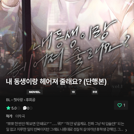
내 동생이랑 헤어져 줄래요? (단행본)
BL
 • 
첫사랑
 • 
후회공
1
5.0
0
작가
이차곡
“뽀뽀 한 번만 해 보면 안 돼요?” “……뭐?” “혀 안 넣을게요. 진짜 그냥 딱 입술만!” 되는
일 없고 지루한 일의 반복이지만 그래도 나름대로 성실히 살아가던 휴학생 강해인. 그저