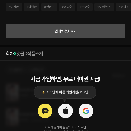
게이 친구 하나 만들고 싶었을 뿐인데…… 갑자기 이 녀석이 애인 행세를 해 달라고 한
다? 그런데 친구의 형이 완벽한 이상형이다? 그러면 어쩌겠나, 무조건 직진! “난 원래 참
#
미남공
#
다정공
#
잔망수
#
명량수
#
호구수
#
오해/착각
#
원나잇
을성이 없어요.” “그게 무슨―” “눈앞에 맛있는 음식이 떡하니 차려져 있는데 왜 마다하
겠어요. 보통은 그렇지 않나?” “……뭐라고요?” 서로의 마음을 모르는 채 가까워지는 두
사람, 신주혁과 강해인은 오해와 착각으로 흐려진 눈을 씻어 내고 서로의 마음을 발견할
수 있을까?
앱에서 첫화보기
회차
3
댓글
0
작품소개
선물하기
선택소장
최신순
지금 가입하면, 무료 대여권 지급!
내 동생이랑 헤어져 줄래요? 3권 (완결)
1.8MB
•
2024.01.30
내 동생이랑 헤어져 줄래요? 2권
1.8MB
•
2024.01.30
시작과 동시에 플링의
서비스 약관