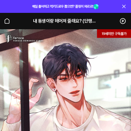
매일 출석하고 럭키드로우 뽑으면? 플링이 와르르!
내 동생이랑 헤어져 줄래요? (단행본)