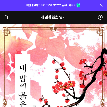
매일 출석하고 럭키드로우 뽑으면? 플링이 와르르!
내 맘에 붉은 댕기