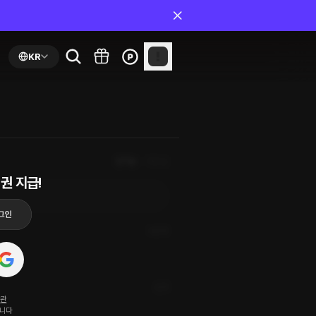
KR
인기순
최신순
권 지급!
5년 전
신고
약관
됩니다