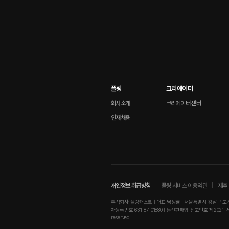
플링
크리에이터
회사소개
크리에이터 센터
인재채용
개인정보 취급방침
플링 서비스 이용약관
제휴 
주식회사 플링캐스트 | 대표 남성률 | 서울특별시 강남구 도산대로
자등록번호 631-87-01880 | 통신판매업 신고번호 제2021-서울강남-01
reserved.