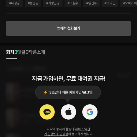
는 순간, 케일런은 그에게 깊은 관심을 갖는다. 얼굴의 반을 가리는 검은 마스크 아래 숨
#
다정공
#
능글공
#
사랑꾼공
#
소심수
#
임신수
#
외국인
#
오메가버
어 있던 도톰한 복숭앗빛 입술. 위태롭게 흔들리고 있는 몸뚱이와 상황과 어울리지 않게
희미하게 끌려 올라간 입꼬리. 먹음직스럽게 도톰한 입술과 흰 피부의 그를 잊지 못하고,
예상치 못한 두 번의 몽정 후에 자괴감에 젖어 있던 케일런은 71층 창밖에서 행복하게
노래하는 남자를 다시 발견한다. 창밖의 해맑은 남자가 부지런히 캔디를 맛보는 동안 케
앱에서 첫화보기
일런은 머리끝부터 천천히 시선을 내려 그를 탐미한다. 조만간 창밖의 그를 창 안으로 들
여놓을 갖가지 방법을 떠올리며.
회차
3
댓글
0
작품소개
선물하기
선택소장
최신순
지금 가입하면, 무료 대여권 지급!
노이즈(NOIZ) 3권 (완결)
0.5MB
•
2023.06.05
노이즈(NOIZ) 2권
0.5MB
•
2023.06.05
시작과 동시에 플링의
서비스 약관
개인정보 취급방침
에 동의하게 됩니다