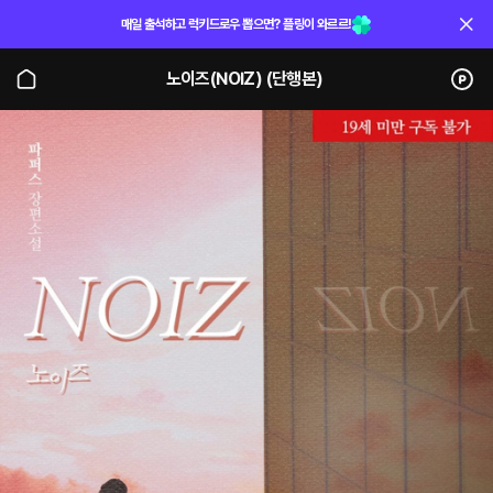
매일 출석하고 럭키드로우 뽑으면? 플링이 와르르!
노이즈(NOIZ) (단행본)