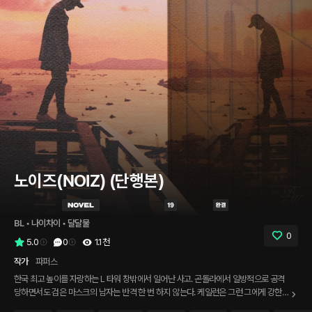
노이즈(NOIZ) (단행본)
BL
 • 
나이차이
 • 
달달물
0
5.0
0
1.1천
작가
파퍼스
한국 최고 높이를 자랑하는 L 타워 창밖에서 일어난 사고. 곤돌라에서 일방적으로 공격
당하면서도 검은 마스크의 남자는 반격 한 번 하지 않는다. 케일런은 그런 그에게 강한
호기심을 느끼고 그의 몸짓 하나하나를 유심히 살피는데. 남자의 마스크가 벗겨져 나가