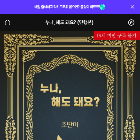
매일 출석하고 럭키드로우 뽑으면? 플링이 와르르!
누나, 해도 돼요? (단행본)