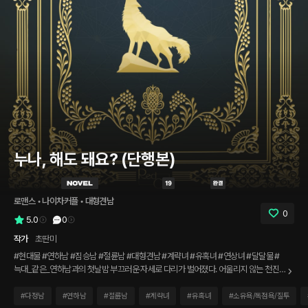
누나, 해도 돼요? (단행본)
로맨스
 • 
나이차커플
 • 
대형견남
0
5.0
0
작가
초딴미
#현대물 #연하남 #짐승남 #절륜남 #대형견남 #계략녀 #유혹녀 #연상녀 #달달물 #
늑대_같은_연하남과의 첫날밤 부끄러운 자세로 다리가 벌어졌다. 어울리지 않는 천진
한 목소리로 물으며 나의 클리토리스에 찬이의 뜨거운 손이 닿았다. 아직 가라앉지 않은
예민한 그곳에서부터 머리끝까지 순식간에 전율이 쳤다. 그리고 그런 나를 보는 찬이의
#
다정남
#
연하남
#
절륜남
#
계략녀
#
유혹녀
#
소유욕/독점욕/질투