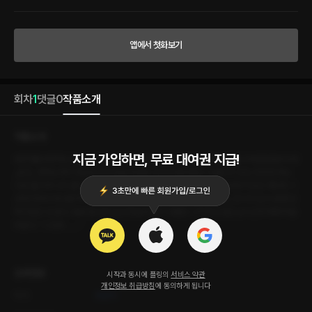
눈이 분명 반짝거렸던 것 같다. 애써 참으려 깊은 한숨과 같이 내뱉던 나직한 신음은 순
식간에 폭죽처럼 터졌다. “으응흣…….”
앱에서 첫화보기
회차
1
댓글
0
작품소개
작품소개
지금 가입하면, 무료 대여권 지급!
#현대물 #연하남 #짐승남 #절륜남 #대형견남 #계략녀 #유혹녀 #연상녀 #달달물 #늑대
_같은_연하남과의 첫날밤 부끄러운 자세로 다리가 벌어졌다. 어울리지 않는 천진한 목소
리로 물으며 나의 클리토리스에 찬이의 뜨거운 손이 닿았다. 아직 가라앉지 않은 예민한 그
곳에서부터 머리끝까지 순식간에 전율이 쳤다. 그리고 그런 나를 보는 찬이의 눈이 분명 반
짝거렸던 것 같다. 애써 참으려 깊은 한숨과 같이 내뱉던 나직한 신음은 순식간에 폭죽처럼
터졌다. “으응흣…….”
상세정보
시작과 동시에 플링의
서비스 약관
개인정보 취급방침
에 동의하게 됩니다
작가
초딴미