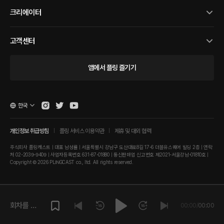
크리에이터
고객센터
앱에서 플링 즐기기
한국
개인정보 취급방침
플링 서비스 이용약관
제휴 및 대외 협력
주식회사 플링캐스트 | 대표 남성률 | 서울특별시 강남구 도산대로8길 17-6 더블유스퀘어 빌딩 2층 | 연락
처 02-2039-9409 | 사업자등록번호 631-87-01880 | 통신판매업 신고번호 제2021-서울강남-01810호 |
Copyright © 2026 PLINGCAST co., ltd. All rights reserved.
회차를 재
00:00
/
00:00
생해주세