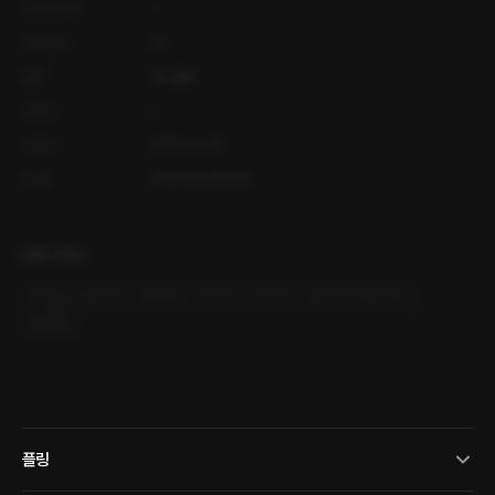
오디오 출연
-
공개등급
19
출판
레드클립
연재일
-
등록일
2024.04.09
ISBN
9791193299128
관련 키워드
#
다정남
#
연하남
#
절륜남
#
계략녀
#
유혹녀
#
소유욕/독점욕/질투
#
달달물
플링