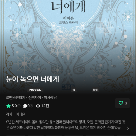
눈이 녹으면 너에게
로맨스판타지
 • 
신분차이
 • 
짝사랑남
3
5.0
0
1.2천
작가
이미은
9년간 세르비아의 몸에 빙의한 유소연과 돌리아르의 황제, 오웬. 온화한 관계가 깨진 것
은 소연이 떠나겠다 말한 날이었다. 화창해 눈부신 날, 오웬은 제게 뻗어진 손에 얼굴을
부비며 울었다. “걱정이 돼, 비이. 나는 이토록 약하고, 또 약해서 네가 없으면 그때처럼