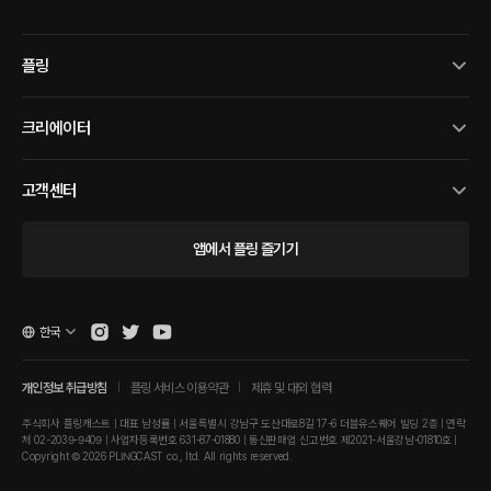
플링
크리에이터
고객센터
앱에서 플링 즐기기
한국
개인정보 취급방침
플링 서비스 이용약관
제휴 및 대외 협력
주식회사 플링캐스트 | 대표 남성률 | 서울특별시 강남구 도산대로8길 17-6 더블유스퀘어 빌딩 2층 | 연락
처 02-2039-9409 | 사업자등록번호 631-87-01880 | 통신판매업 신고번호 제2021-서울강남-01810호 |
Copyright © 2026 PLINGCAST co., ltd. All rights reserved.