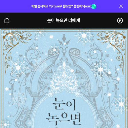
매일 출석하고 럭키드로우 뽑으면? 플링이 와르르!
눈이 녹으면 너에게