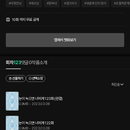
죽을 때만 기다리고 있을지도 몰라.” 오웬은 깨달았다. 그녀를 잡을 수 있다면, 동정이라
#
대형견남
#
애교남
#
철벽녀
#
걸크러시
#
영혼체인지/빙의
#
초월적존재
도 이용해야 한다는 것을. 그는 어쩐지 비참한 기분으로 시선을 들었다. 그녀의 붉은 머
리칼이 눈앞에서 노을처럼 번졌다. 아름다운 머리칼, 아름다운 눈. 나를 떠나려는― 그럼
에도 아름다운 나의 비이. 속이 울렁거린다 생각하며, 오웬은 천천히 입을 열었다. “블랙
10화 까지 무료 공개
드래곤이라면 날 한입에 집어삼키겠지.” 발갛게 물든 오웬의 눈가에, 온기가 스쳐 갔다.
굳은살이 박인 손이었다. “폐하. 폐하, 절 보세요.” “응.” “제가 여기 있습니다.” “응.” “제
가…….” 망설이듯 다물린 입술과는 달리 오웬을 바라보는 눈에 망설임은 없었다. 오웬은
앱에서 첫화보기
저를 비추는 눈을 황홀한 듯이 바라봤다. “있어 줄 테지, 네가. 내 곁에.” 단정하는 오웬의
말에 한참을 망설이던 입이 뱉으려던 한숨을 삼켰다. “예. 제가 있겠습니다, 폐하.” 오웬
은 이번에야말로 터지려는 눈물을 참기 위해 애를 써야만 했다. “제가 지켜 드리겠습니
다.” 그 한마디에 오웬은 웃었다. 마치 세상을 가진 것 같은 웃음이었다.
회차
123
댓글
0
작품소개
선물하기
선택소장
최신순
눈이 녹으면 너에게 123화 (완결)
0.9MB
•
2023.03.08
눈이 녹으면 너에게 122화
0.9MB
•
2023.03.08