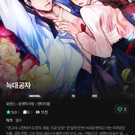
늑대공자
로맨스
 • 
운명적사랑
 • 
판타지물
2
5.0
0
1.1천
작가
월우
“경고야. 나한테서 도망쳐. 제발, 지금 당장!” 한 달에 한 번 늑대로 변하고 마는 저주받은
핏줄, 공자 준형. 그의 앞에 나타난 당돌한 낭자 당이. 어느 만월의 밤, 운명이 쳐놓은 덫