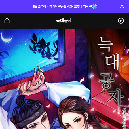
매일 출석하고 럭키드로우 뽑으면? 플링이 와르르!
늑대공자