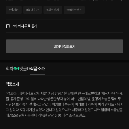
에 두 사람은 보기 좋게 걸려들고 말았다. 이성보다 본능이, 머리보다 가슴이, 피가 먼저
뜨거워지고 말았다. 도망치기엔 늦었다. 만나고 말았으니까. 사랑하고 말았으니까. 임금
#
섹시남
#
늑대인간
#
채무관계
#
궁정로맨스
의 소금밭을 배경으로 펼쳐지는 짠내 가득한 달달, 심쿵, 파격 조선 로맨스.
7화 까지 무료 공개
앱에서 첫화보기
회차
96
댓글
0
작품소개
작품소개
“경고야. 나한테서 도망쳐. 제발, 지금 당장!” 한 달에 한 번 늑대로 변하고 마는 저주받은 핏
줄, 공자 준형. 그의 앞에 나타난 당돌한 낭자 당이. 어느 만월의 밤, 운명이 쳐놓은 덫에 두
사람은 보기 좋게 걸려들고 말았다. 이성보다 본능이, 머리보다 가슴이, 피가 먼저 뜨거워지
고 말았다. 도망치기엔 늦었다. 만나고 말았으니까. 사랑하고 말았으니까. 임금의 소금밭을
배경으로 펼쳐지는 짠내 가득한 달달, 심쿵, 파격 조선 로맨스.