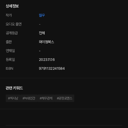
상세정보
작가
월우
오디오 출연
-
공개등급
전체
출판
와이엠북스
연재일
-
등록일
2023.11.16
ISBN
9791132241584
관련 키워드
#
섹시남
#
늑대인간
#
채무관계
#
궁정로맨스