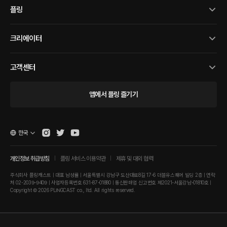
플링
크리에이터
고객센터
앱에서 플링 즐기기
한국
개인정보 취급방침
플링 서비스 이용약관
제휴 및 대외 협력
주식회사 플링캐스트 | 대표 남성률 | 서울특별시 강남구 도산대로8길 17-6 더블유스퀘어 빌딩 2층 | 연락
처 02-2039-9409 | 사업자등록번호 631-87-01880 | 통신판매업 신고번호 제2021-서울강남-01810호 |
Copyright © 2026 PLINGCAST co., ltd. All rights reserved.