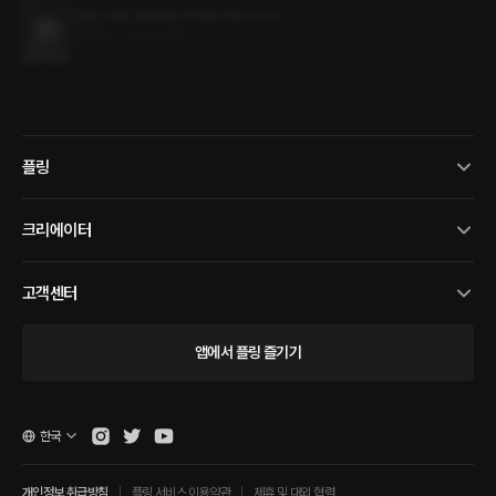
다정도 병인 양하여 잠 못 들어 하노라 1권
3.0MB
•
2023.07.18
플링
크리에이터
고객센터
앱에서 플링 즐기기
한국
개인정보 취급방침
플링 서비스 이용약관
제휴 및 대외 협력