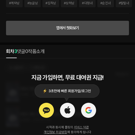
뜻해진다. 다른 몸종들이 부모도 없는 천것 고아년이 가엾은 것을 무기로 맘 여린 아기씨
#
계략남
#
능글남
#
집착남
#
상처남
#
다정녀
#
순진녀
#
털털녀
혼을 쏘옥 빼 놓았다 욕을 하여도 마냥 좋았다. 그런데 아기씨, 괴롭힘 당하는 저를 일부
러 모른 체하시는 것은 아니지요? * 강제로 붙들려 간 손이 아기씨의 이마에 닿았다. 콧
대의 곡선을 타고 내려왔다가 매끄러운 뺨을 쓰다듬었다. 자신이 이끌고 있는 순서임에
도 아기씨는 희열에 찬 표정이었다. “아, 좋아.” 말을 내뱉을 때마다 진동하는 목울대 아
앱에서 첫화보기
래로 내 손이 미끄러졌다. 빗장뼈를 지나 옷깃 사이로……. 질겁하고 손을 빼내려고 했다.
“놔주세요!” “아니야. 조금만, 조금만 더 봐.” 애타는 목소리와 다르게 다시 내 손을 끌어
오려는 힘이 거셌다. 소리를 지르려고 입을 벌리는데 살갗에 닿는 감각이 너무나 이상했
다. 말캉거리며 손에 닿는 것이 없었다. 단순히 빈약하다는 것과는 느낌이 달랐다. 이건,
회차
3
댓글
0
작품소개
이 몸은……. “나를 좋아하잖아.” 혼곤한 정신을 붙잡고 아기씨를 올려다봤다. 아기씨는
고백하는 청년같이 수줍은 얼굴이었다. 아니, 같이가 아니지. 눈앞에 있는 것은 사내였으
니.
선물하기
선택소장
최신순
지금 가입하면, 무료 대여권 지급!
다정도 병인 양하여 잠 못 들어 하노라 (외전)
1.2MB
•
2023.07.18
다정도 병인 양하여 잠 못 들어 하노라 2권 (완결)
3.0MB
•
2023.07.18
시작과 동시에 플링의
서비스 약관
개인정보 취급방침
에 동의하게 됩니다