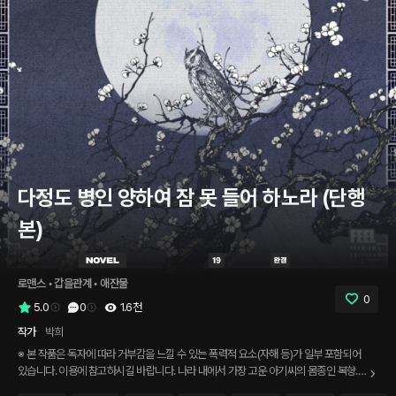
다정도 병인 양하여 잠 못 들어 하노라 (단행
본)
로맨스
 • 
갑을관계
 • 
애잔물
0
5.0
0
1.6천
작가
박희
※ 본 작품은 독자에 따라 거부감을 느낄 수 있는 폭력적 요소(자해 등)가 일부 포함되어
있습니다. 이용에 참고하시길 바랍니다. 나라 내에서 가장 고운 아기씨의 몸종인 복향.
새벽같이 일어나 나서야 한다 해도 나 깨우러 왔니, 하는 아기씨 웃음만 보면 심장이 따