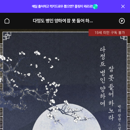
매일 출석하고 럭키드로우 뽑으면? 플링이 와르르!
다정도 병인 양하여 잠 못 들어 하노라 (단행본)