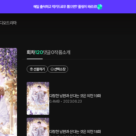
매일 출석하고 럭키드로우 뽑으면? 플링이 와르르!
디오드라마
회차
120
댓글
0
작품소개
선물하기
선택소장
다정한 남편과 산다는 것은 외전 19화
0.4MB
•
2023.06.23
다정한 남편과 산다는 것은 외전 18화