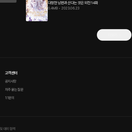
다정한 남편과 산다는 것은 외전 14화
0.4MB
•
2023.06.23
더보기
고객센터
공지사항
자주 묻는 질문
1:1문의
및 대외 협력