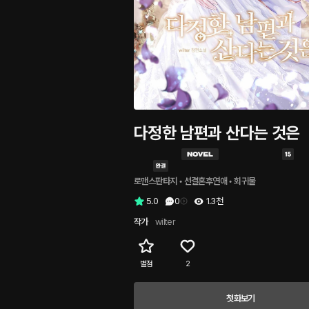
다정한 남편과 산다는 것은
로맨스판타지
 • 
선결혼후연애
 • 
회귀물
5.0
0
1.3천
작가
wilter
별점
2
첫화보기