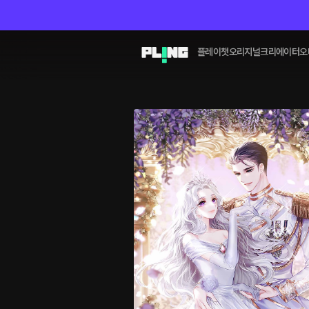
플레이챗
오리지널
크리에이터
오