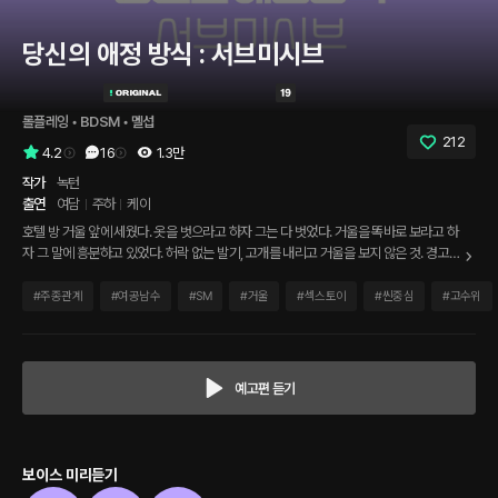
당신의 애정 방식 : 서브미시브
롤플레잉
 • 
BDSM
 • 
멜섭
212
4.2
16
1.3만
작가
녹턴
출연
여담
주하
케이
호텔 방 거울 앞에 세웠다. 옷을 벗으라고 하자 그는 다 벗었다. 거울을 똑바로 보라고 하
자 그 말에 흥분하고 있었다. 허락 없는 발기, 고개를 내리고 거울을 보지 않은 것. 경고는
금방 쌓였다. 이제 벌을 내릴 차례다. '내가 허락할 때까지 참아.' 바이브레이터를 1단계
부터. 거울에서 눈을 뗄 수 없다. 그게 그의 진짜 모습이니까.
#
주종관계
#
여공남수
#
SM
#
거울
#
섹스토이
#
씬중심
#
고수위
예고편 듣기
보이스 미리듣기