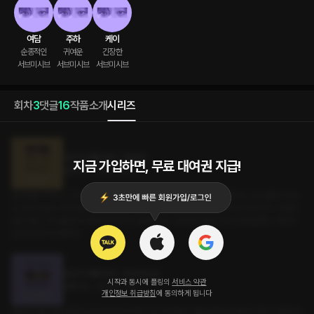
여담
주하
케이
순종적인

귀여운

긴장한

서브미시브
서브미시브
서브미시브
회차
3
댓글
16
작품소개
시리즈
당신의 애정 방식 : 바닐라
지금 가입하면, 무료 대여권 지급!
롤플레잉 • 연인 • 유혹남
설거지를 다 마치고, 간식까지 준비해 놨다던 그. 소파에서 잠든 나를 발견했을 때, 그냥 놔둘 리가 없
다. 자는 모습도 이뻐 죽겠다며, 잠투정도 귀엽다며 또 뽀뽀했다. 그리고 이어지는 진한 키스. 비몽사
몽인 채로 그저 내맡겼다. 예쁘면 막 만지고 싶어진다고, 다정하게 중얼거리다 내게 말했다. '가만히
있으면 내가 다 해 줄게.'
당신의 애정 방식 : 서브미시브
시작과 동시에 플링의
서비스 약관
롤플레잉 • BDSM • 멜섭
개인정보 취급방침
에 동의하게 됩니다
호텔 방 거울 앞에 세웠다. 옷을 벗으라고 하자 그는 다 벗었다. 거울을 똑바로 보라고 하자 그 말에 흥