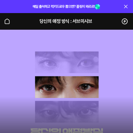
매일 출석하고 럭키드로우 뽑으면? 플링이 와르르!
당신의 애정 방식 : 서브미시브