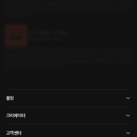
분하고 있었다. 허락 없는 발기, 고개를 내리고 거울을 보지 않은 것. 경고는 금방 쌓였다. 이제 벌을 내
릴 차례다. '내가 허락할 때까지 참아.' 바이브레이터를 1단계부터. 거울에서 눈을 뗄 수 없다. 그게 그
의 진짜 모습이니까.
당신의 애정 방식 : 도미넌트
롤플레잉 • BDSM • 멜돔
손목에는 새로 장만한 가죽끈, 목에는 체인이 달린 가죽 목줄. 나는 고양이다. 고양이 자세로 엉덩이를
높이 들고, 흐트러지면 안 된다. 나쁜 고양이는 주인 침대에 올라올 수 없다. 그 사실을 잊지 못하게 만
들었다. '그만하라고 할 때까지 버티면 착한 고양이로 인정해 줄게.' 내가 말을 할 때마다, 자세가 무너
질 때마다 가죽 패들이 내려쳤다. 버텨야 했다.
플링
크리에이터
고객센터