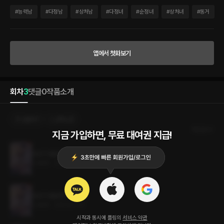
결혼하자.” “그게 무슨…….” “약속했었잖아, 네가 내 목숨 구해줬으니까 나도 그러겠다
고.” 감히 넘볼 수 없는 상대라 생각했지만, 우습게도 좋다고 했다. 학대당하며 살아가는
#
능력남
#
다정남
#
상처남
#
다정녀
#
순정녀
#
상처녀
#
동거
지옥에서 벗어날 수 있어서, 처음 본 순간부터 감히 마음에 품어 온 사람이라서. “명목상
내세울 결혼이 필요한 것뿐이야, 사업적으로.” 그런데, 사업적으로 필요할 뿐이라던 남
자는 자꾸 사람 마음을 헤집고 마치 자신을 기다려 온 것처럼 행동한다. “네 생각 계속했
어.” “그게 무슨 말이에요?” “나는 네가 내 곁에서 진짜로 행복해졌으면 해.” 자신과 많
앱에서 첫화보기
이 닮아 있는 이 남자에게 무슨 일이 있었던 걸까. 엄마를 잡아먹었다는 나와 형을 죽였
다는 당신. 우리는 이 지옥 같은 구렁텅이에서 서로를 구원할 수 있을까?
회차
3
댓글
0
작품소개
선물하기
선택소장
최신순
지금 가입하면, 무료 대여권 지급!
당신이 필요한 이유 3권 (완결)
0.9MB
•
2023.07.31
당신이 필요한 이유 2권
0.9MB
•
2023.07.31
시작과 동시에 플링의
서비스 약관