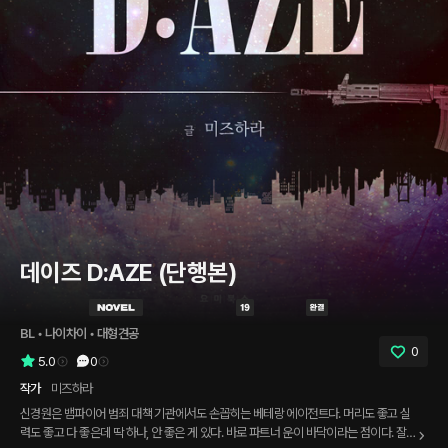
데이즈 D:AZE (단행본)
BL
 • 
나이차이
 • 
대형견공
0
5.0
0
작가
미즈하라
신경원은 뱀파이어 범죄 대책 기관에서도 손꼽히는 베테랑 에이전트다. 머리도 좋고 실
력도 좋고 다 좋은데 딱 하나, 안 좋은 게 있다. 바로 파트너 운이 바닥이라는 점이다. 잘