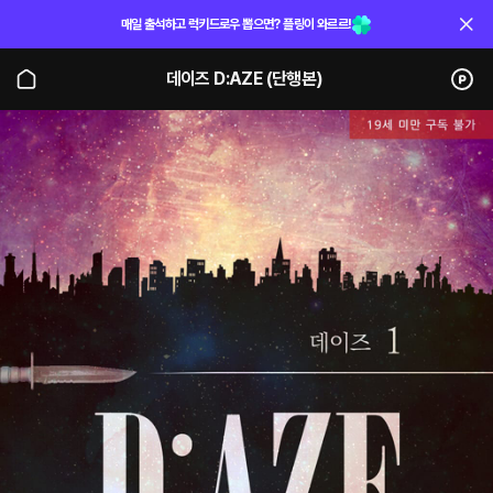
매일 출석하고 럭키드로우 뽑으면? 플링이 와르르!
데이즈 D:AZE (단행본)