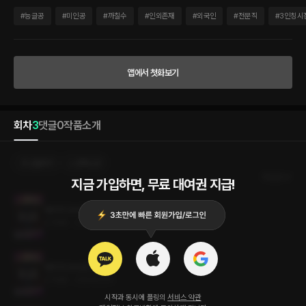
해주든 못해주든, 죄다 6개월도 못 버티고 기관을 떠나길 반복하니 더는 견딜 수 없어
‘혼자서도 잘해요!’를 외쳤건만!! 망할 치프는 콧방귀를 뀌고는 직접 새 파트너를 골라보
#
능글공
#
미인공
#
까칠수
#
인외존재
#
외국인
#
전문직
#
3인칭시
라며 신입 훈련소로 그를 뻥-하고 쳐 넣었다. 치프의 농간으로 신분을 감추고 훈련생으
로 선발 테스트에 참가하게 된 신경원은 눈물을 머금고(...) 새파란 신입들을 때려눕힌 후
줄행랑을 쳤는데, 하필이면 대차게 때려눕힌 훈련생이 새로운 파트너가 되어 눈앞에 떡
나타났다. 훈련소에서 수석을 차지한 놈이지만 마음에 들지 않았다. 머리끝부터 발끝까
앱에서 첫화보기
지 귀티가 좔좔 흐르는 부잣집 도련님인지라 피튀기는 험한 일을 할 오래 할 놈으로는 보
이지 않았으니까! 그래서 냉대하고 데면데면하게 굴며 파트너 취급도 안 했다. 6개월이
되기 전에는 절대 인간취급도 안 해주겠다고 다짐했다. 그랬는데…. 어째서 저 놈은, 저
렇게 시종일관 방글방글 웃으며 강아지처럼 자신의 뒤를 졸졸 따라다니는 걸까? 대체 뭐
회차
3
댓글
0
작품소개
가 좋아서? 우아한 밤의 신사 뱀파이어가 아닌, 좀비형 괴물인 뱀파이어를 무식하게 척
살하고 다니는 특수 에이전트들의 이야기, 데이즈(D:AZE)입니다.
선물하기
선택소장
최신순
지금 가입하면, 무료 대여권 지급!
데이즈 D:AZE 3권 (완결)
3.7MB
•
2024.03.11
데이즈 D:AZE 2권
3.7MB
•
2024.03.11
시작과 동시에 플링의
서비스 약관