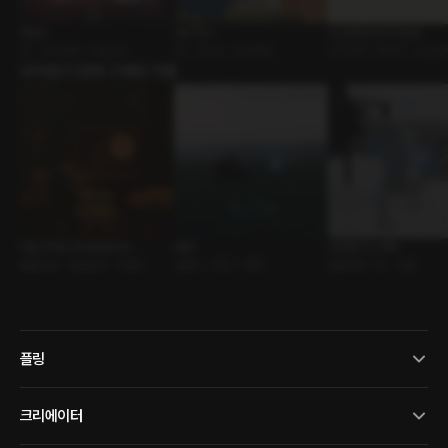
웻샌드
더티 하이
더 성숙한 내가 되는법
BL • 삼각관계 • 다공일수
BL • 오피스 • 츤데레공
오디오북 • 에세이 • 인간관
유저들이 함께 구매한 작품
비밀 주파수 69.999MHz
권태
내 애인의 소개팅
롤플레잉 • 낯선남자 • 다정남
로맨스 • 연인 • 여행
롤플레잉 • BL • 애인
플링
크리에이터