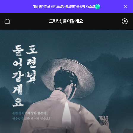
매일 출석하고 럭키드로우 뽑으면? 플링이 와르르!
도련님, 들어갈게요