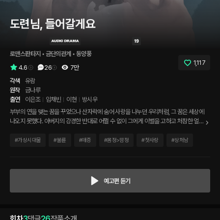
도련님, 들어갈게요
로맨스판타지
 • 
금단의관계
 • 
동양풍
1,117
4.6
26
7만
각색
유람
원작
금나루
출연
이은조
임채빈
이현
방시우
부부의 연을 맺는 꿈을 꾸었으나 산자락에 숨어 사랑을 나누던 우리처럼, 그 꿈은 세상에
나오지 못했다. 아버지의 강경한 반대로 어쩔 수 없이 그에게 이별을 고하고 처참한 얼굴
을 한 그를 두고 돌아섰다. 그런데 가슴 찢어지게 맞이한 지아비는.. 그의 이복형이었다.
그렇게 우리는 작은 안채와 사랑채의 별채 사이, 담 하나를 두고 한 집 살이를 시작했다.
#
가상시대물
#
불륜
#
애증
#
몸정>맘정
#
첫사랑
#
상처남
* 초은 역 : 이은조 문재 역 : 임채빈 아버지 역 외 : 이현 시어머니 역 외 : 방시우 * 저작권
법 보호를 받는 (주)센슈얼모먼트의 본 작품을 무단 녹화하거나 불법게재 및 판매 시 저
작권 침해, 재산권 침해 등의 항목으로 손해배상 청구를 포함한 법적 제재를 받을 수 있
습니다.
예고편 듣기
회차
3
댓글
26
작품소개