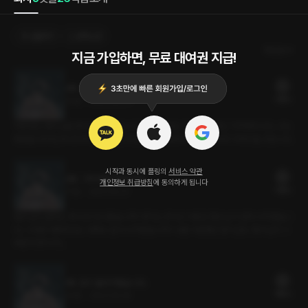
선물하기
선택소장
최신순
지금 가입하면, 무료 대여권 지급!
3화. 싱겁고 별스러운 사이.(완)
14플링
20분
•
2022.06.04
차후로는 형수님을 찾아가지 않겠습니다. 약조하지요. 허나 이것만은 기억해 두시오. 나는
평생을 내 여인과 내 아이를 위해 살 것입니다. 그대와 아이를... 곁에서 지켜드릴 것입니다.
시작과 동시에 플링의
서비스 약관
2화. 그저 먼발치에서라도.
개인정보 취급방침
에 동의하게 됩니다
14플링
17분
•
2022.05.31
형수님이 원하는 게 이것 아니었습니까? 과거는 과거고 이번은 형수님이 먼저 시작했습니
다. 그러면 어쩌자고요. 대책도 없이 시작했습니까? 나를 이용했단 말이군요. 형수님의 그
욕망에 못 이겨...
1화. 잠시 들어가겠습니다.
15플링
23분
•
2022.05.26