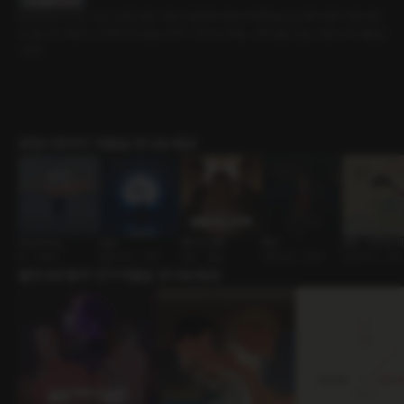
말씀해 보시지요. 지난 3년간 없는 사람 취급하며 애써 외면해오던 날 왜 이제서야 찾아오
신 겁니까. 옛정이 그리워서 오셨습니까? 그게 아니라면... 내가 알고 있는 다른 이유 때문입
니까?
로맨스판타지 작품을 만나보세요!
Something
Boat
해미의 선택
튜터
몸종 - 동짓달 
꿈 • 로맨스
롤플레잉 • 귀족
결혼 • 멜로
사제지간 • 중세
신분차이 • 사극
출연성우들의 인기작품을 만나보세요!