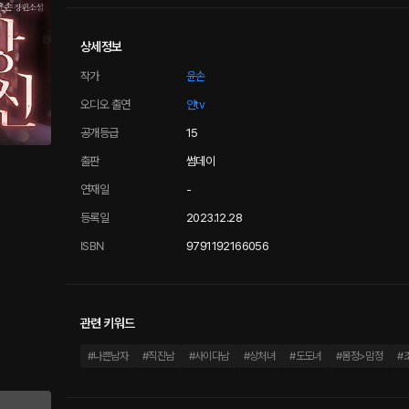
상세정보
작가
윤손
오디오 출연
얀tv
공개등급
15
출판
썸데이
연재일
-
등록일
2023.12.28
ISBN
9791192166056
관련 키워드
#
나쁜남자
#
직진남
#
사이다남
#
상처녀
#
도도녀
#
몸정>맘정
#