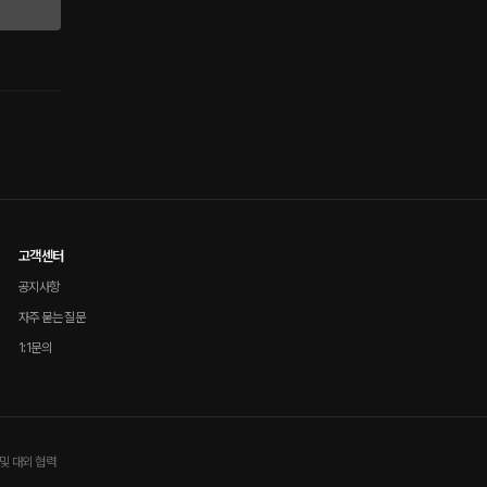
고객센터
공지사항
자주 묻는 질문
1:1문의
및 대외 협력