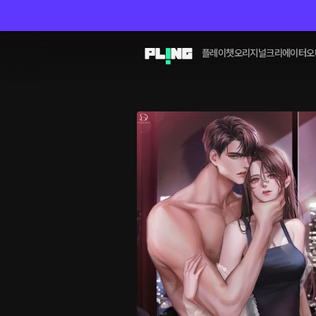
플레이챗
오리지널
크리에이터
오