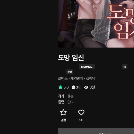
도망 임신
로맨스
 • 
계약관계
 • 
집착남
5.0
3
8천
작가
윤손
출연
얀tv
별점
90