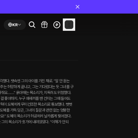
KR
했다. 뱃속엔 그의 아이를 가진 채로. “말 안 듣는
도주는 허망하게 끝나고, 그는 기다렸다는 듯 그녀를 구
 놔줘요…….” 옭아매는 목소리가, 지독히도 위험했다.
 걸 좋아하지. 누구 애새끼를 밴 건지는 그때 들어도
” 강혁이 도혜에게 무미건조한 목소리로 통보했다. 뻣뻣
 도혜를 가득 담곤, 그녀의 질문과 관련 없는 엉뚱한
잖아요!” 도혜의 목소리가 허공에서 날카롭게 찢어졌다.
 그의 목소리가 귓가에 내려앉았다. “이해가 안 되