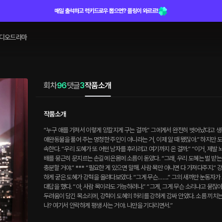
매일 출석하고 럭키드로우 뽑으면? 플링이 와르르!
디오드라마
회차
96
댓글
3
작품소개
작품소개
“누구 애를 가져서 이렇게 앙칼지게 구는 걸까.” 그에게서 완전히 벗어났다고 생각
애완동물을 풀어 주는 멍청한 주인이 아니라는 거, 이제 알 때 됐잖아.” 하지만 
속한다. “우리 도혜가 또 어떤 남자를 후리려고 여기까지 온 걸까.” “이거, 제발
배를 뭉근히 문지르는 손길에 온몸에 소름이 돋았다. “그래, 우리 도혜는 벌 받는
충분할 거야.” *** “필요한 게 있으면 말해. 사람 목만 아니면 다 가져다주지.
하게 굳은 도혜가 강혁을 올려다보았다. “그게 무슨…….” 그의 새까만 눈동자가
대답을 했다. “아, 사람 목이라도 가능하려나.” “그게, 그게 무슨 소리냐고 묻
두려움이 담긴 목소리에, 강혁이 도혜의 허리를 강하게 감싸 안았다. 소름 끼치는
나? 여기서 안락하게 평생 사는 거야. 나만을 기다리면서.”