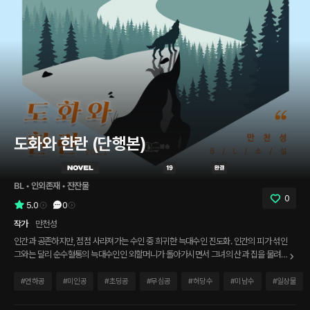
도화와 한란 (단행본)
BL
 • 
인외존재
 • 
잔잔물
0
5.0
0
작가
만천성
인간과 공존하지만, 점점 사라져가는 수인 중 희귀한 늑대수인 진도화. 인간의 피가 섞인
그와는 달리 순수혈통의 늑대수인인 외할머니가 돌아가시면서 그녀의 산과 집을 물려받
는다. 어릴 적부터 몸이 약해 큰 산과 집을 관리할 수 없단 생각으로 유품 정리가 끝나는
즉시 팔아버리겠단 생각으로 찾아간 산에서 자신을 도깨비라고 말하는 사내를 만나게
#
연하공
#
미인공
#
초딩공
#
무심공
#
허당수
#
미남수
#
일상물
된다. 산엔 집이 없다며 도화의 앞길을 막던 사내는 그가 김효자의 손자라는 것을 알게
된 후, 태도를 바꿔 집까지 안내하고 피곤했던 진도화는 기력을 찾으면 사내를 쫓아내기