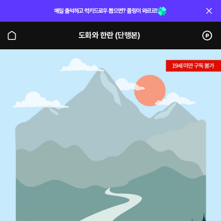
매일 출석하고 럭키드로우 뽑으면? 플링이 와르르!
도화와 한란 (단행본)