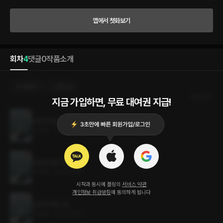
로 마음먹는다. 그런 도화의 생각과는 달리 사내는 나갈 생각이 없어 보이고, 되려 김서
방이라 부르며 쫓아다니기 시작했다. 쫓아내도 돌아오기에 내버려 둔 채 할머니의 유품
앱에서 첫화보기
을 정리하던 중 도화의 앞으로 남긴 일기장 하나를 발견하게 되고 거기서 도깨비에 관한
이야기를 알게 된다. 요괴든 아니든 산은 처분할 생각인 도화는 도깨비를 무시하며 지내
지만, 하루가 멀다고 사고를 치며 따라다니는 도깨비 때문에 쉴 틈이 없었다. 외할머니의
절친이라며 그리워하는 모습에 한란이라는 이름까지 지어주게 되었으나 쫓아낼 생각은
회차
4
댓글
0
작품소개
여전하던 어느 날, 도깨비가 늑대를 무서워한다는 사실을 알게 되고 겁을 줘 쫓아내기까
지 성공했는데…. “너, 왜 다시 왔어?” “아플 때 혼자 있으면 무서워.” 아픈 늑대수인 진도
화와 세상에서 유일한 도깨비 김한란의 일상 이야기.
선물하기
선택소장
최신순
지금 가입하면, 무료 대여권 지급!
도화와 한란 (외전)
4.8MB
•
2024.01.15
도화와 한란 3권 (완결)
5.0MB
•
2024.01.15
시작과 동시에 플링의
서비스 약관
개인정보 취급방침
에 동의하게 됩니다
도화와 한란 2권
4.9MB
•
2024.01.15