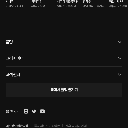
서하람
치맥타임
성국대 제2공학관
한시우
쿠로사와 렌
연하남 • 퇴폐미
부부 • 일상
캠퍼스 • 존잘남
계약결혼 • 후계자
야쿠자 • 소통
플링
크리에이터
고객센터
앱에서 플링 즐기기
한국
개인정보 취급방침
플링 서비스 이용약관
제휴 및 대외 협력