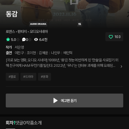
동감
로맨스
 • 
판타지
 • 
오디오시네마
103
5.0
0
6.4천
작가
서은영
출연
여진구
조이현
김혜윤
나인우
배인혁
[귀로 보는 영화, 오디오 시네마] 1999년, '용'은 첫눈에 반하게 된 '한솔'을 사로잡기 위
해 친구에게 HAM 무전기를 빌린다. 2022년, ‘무늬’는 인터뷰 과제를 위해 오래된
HAM 무전기를 작동시킨다. "씨큐... 씨큐... 제 목소리 들리세요?" 개기 월식이 일어난
날, 시간을 뛰어넘어 기적처럼 연결된 ‘용’과 ‘무늬’는 서로의 사랑과 우정을 이야기하며
#
멜로
#
드라마
#
영화
특별한 감정을 쌓아가는데... 1999 - 2022 마음을 수신합니다.
예고편 듣기
회차
1
댓글
0
작품소개