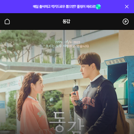
매일 출석하고 럭키드로우 뽑으면? 플링이 와르르!
동감