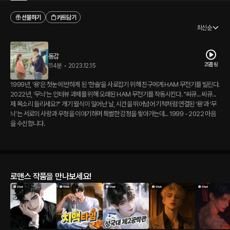
선물하기
카트담기
최신순
동감
25플링
114분
•
2023.12.15
1999년, '용'은 첫눈에 반하게 된 '한솔'을 사로잡기 위해 친구에게 HAM 무전기를 빌린다.
2022년, ‘무늬’는 인터뷰 과제를 위해 오래된 HAM 무전기를 작동시킨다. "씨큐... 씨큐...
제 목소리 들리세요?" 개기 월식이 일어난 날, 시간을 뛰어넘어 기적처럼 연결된 ‘용’과 ‘무
늬’는 서로의 사랑과 우정을 이야기하며 특별한 감정을 쌓아가는데... 1999 - 2022 마음
을 수신합니다.
로맨스 작품을 만나보세요!